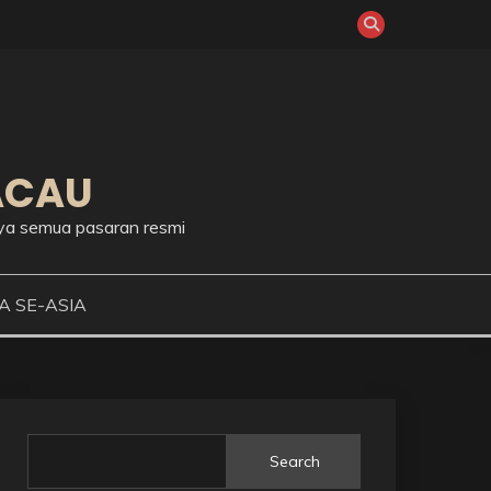
ACAU
nya semua pasaran resmi
A SE-ASIA
Search