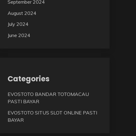
September 2024
August 2024
July 2024
June 2024
Categories
EVOSTOTO BANDAR TOTOMACAU
PASTI BAYAR
EVOSTOTO SITUS SLOT ONLINE PASTI
BAYAR