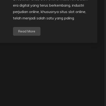
era digital yang terus berkembang, industri
perjudian online, khususnya situs slot online,
telah menjadi salah satu yang paling
Read More