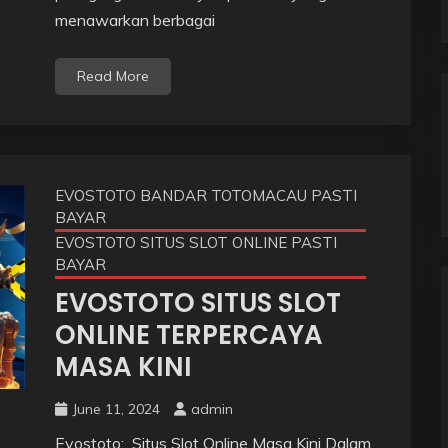
menawarkan berbagai
Read More
EVOSTOTO BANDAR TOTOMACAU PASTI
BAYAR
EVOSTOTO SITUS SLOT ONLINE PASTI
BAYAR
EVOSTOTO SITUS SLOT
ONLINE TERPERCAYA
MASA KINI
June 11, 2024
admin
Evostoto: Situs Slot Online Masa Kini Dalam