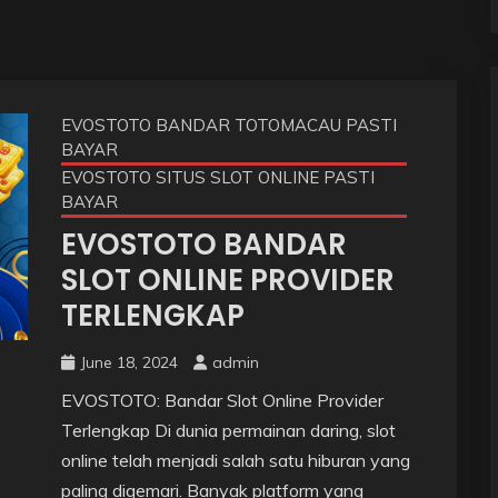
EVOSTOTO BANDAR TOTOMACAU PASTI
BAYAR
EVOSTOTO SITUS SLOT ONLINE PASTI
BAYAR
EVOSTOTO BANDAR
SLOT ONLINE PROVIDER
TERLENGKAP
June 18, 2024
admin
EVOSTOTO: Bandar Slot Online Provider
Terlengkap Di dunia permainan daring, slot
online telah menjadi salah satu hiburan yang
paling digemari. Banyak platform yang