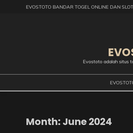
Skip
EVOSTOTO BANDAR TOGEL ONLINE DAN SLOT
to
content
EVO
Evostoto adalah situs 
EVOSTOTO
Month:
June 2024