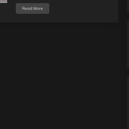
Read More