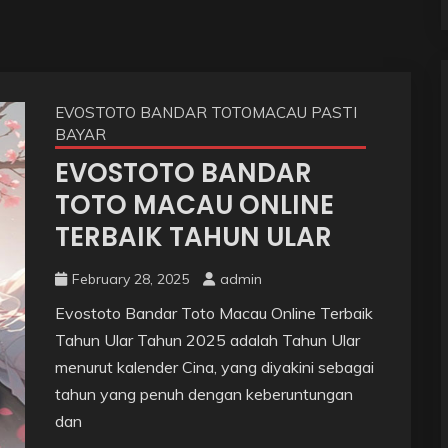
EVOSTOTO BANDAR TOTOMACAU PASTI
BAYAR
EVOSTOTO BANDAR
TOTO MACAU ONLINE
TERBAIK TAHUN ULAR
February 28, 2025
admin
Evostoto Bandar Toto Macau Online Terbaik
Tahun Ular Tahun 2025 adalah Tahun Ular
menurut kalender Cina, yang diyakini sebagai
tahun yang penuh dengan keberuntungan
dan