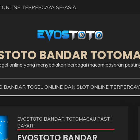
 ONLINE TERPERCAYA SE-ASIA
STOTO BANDAR TOTOM
togel online yang menyediakan berbagai macam pasaran pasti
 BANDAR TOGEL ONLINE DAN SLOT ONLINE TERPERCAY
EVOSTOTO BANDAR TOTOMACAU PASTI
BAYAR
EVOSTOTO BANDAR