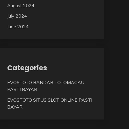
August 2024
July 2024
June 2024
Categories
EVOSTOTO BANDAR TOTOMACAU
PASTI BAYAR
EVOSTOTO SITUS SLOT ONLINE PASTI
BAYAR