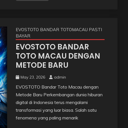
EVOSTOTO BANDAR TOTOMACAU PASTI
BAYAR
EVOSTOTO BANDAR
TOTO MACAU DENGAN
METODE BARU
May 23, 2026
admin
EVOSTOTO Bandar Toto Macau dengan
Metode Baru Perkembangan dunia hiburan
digital di Indonesia terus mengalami
transformasi yang luar biasa. Salah satu
fenomena yang paling menarik