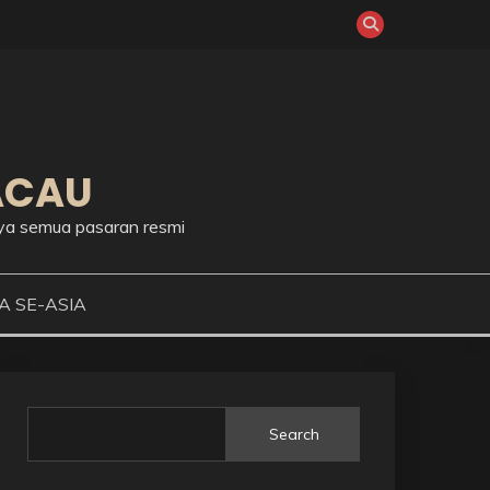
ACAU
nya semua pasaran resmi
A SE-ASIA
Search