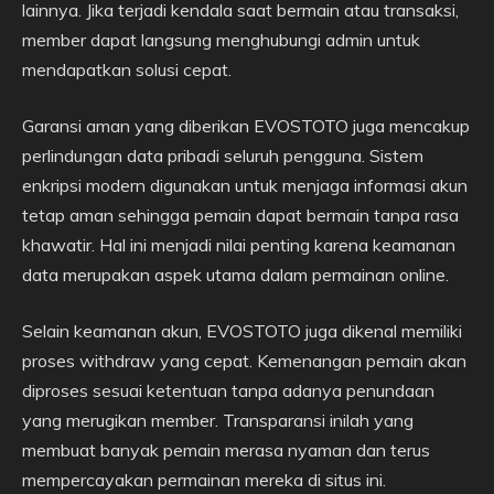
lainnya. Jika terjadi kendala saat bermain atau transaksi,
member dapat langsung menghubungi admin untuk
mendapatkan solusi cepat.
Garansi aman yang diberikan EVOSTOTO juga mencakup
perlindungan data pribadi seluruh pengguna. Sistem
enkripsi modern digunakan untuk menjaga informasi akun
tetap aman sehingga pemain dapat bermain tanpa rasa
khawatir. Hal ini menjadi nilai penting karena keamanan
data merupakan aspek utama dalam permainan online.
Selain keamanan akun, EVOSTOTO juga dikenal memiliki
proses withdraw yang cepat. Kemenangan pemain akan
diproses sesuai ketentuan tanpa adanya penundaan
yang merugikan member. Transparansi inilah yang
membuat banyak pemain merasa nyaman dan terus
mempercayakan permainan mereka di situs ini.