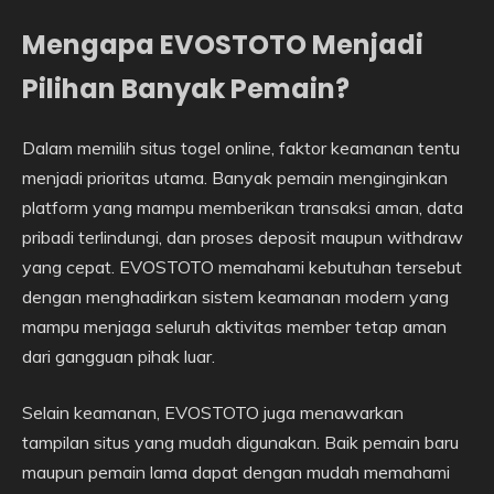
Mengapa EVOSTOTO Menjadi
Pilihan Banyak Pemain?
Dalam memilih situs togel online, faktor keamanan tentu
menjadi prioritas utama. Banyak pemain menginginkan
platform yang mampu memberikan transaksi aman, data
pribadi terlindungi, dan proses deposit maupun withdraw
yang cepat. EVOSTOTO memahami kebutuhan tersebut
dengan menghadirkan sistem keamanan modern yang
mampu menjaga seluruh aktivitas member tetap aman
dari gangguan pihak luar.
Selain keamanan, EVOSTOTO juga menawarkan
tampilan situs yang mudah digunakan. Baik pemain baru
maupun pemain lama dapat dengan mudah memahami