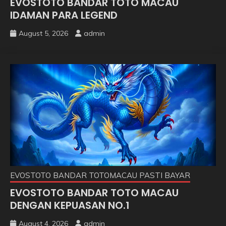
EVOSTOTO BANDAR TOTO MACAU
IDAMAN PARA LEGEND
August 5, 2026
admin
EVOSTOTO BANDAR TOTOMACAU PASTI BAYAR
EVOSTOTO BANDAR TOTO MACAU
DENGAN KEPUASAN NO.1
August 4, 2026
admin