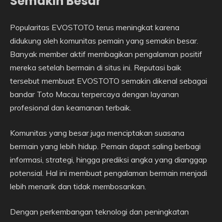
Semakin Besar
Popularitas EVOSTOTO terus meningkat karena
didukung oleh komunitas pemain yang semakin besar.
Banyak member aktif membagikan pengalaman positif
mereka setelah bermain di situs ini. Reputasi baik
tersebut membuat EVOSTOTO semakin dikenal sebagai
bandar Toto Macau terpercaya dengan layanan
profesional dan keamanan terbaik.
Komunitas yang besar juga menciptakan suasana
bermain yang lebih hidup. Pemain dapat saling berbagi
informasi, strategi, hingga prediksi angka yang dianggap
potensial. Hal ini membuat pengalaman bermain menjadi
lebih menarik dan tidak membosankan.
Dengan perkembangan teknologi dan peningkatan