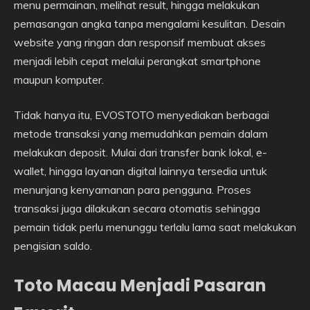
menu permainan, melihat result, hingga melakukan
pemasangan angka tanpa mengalami kesulitan. Desain
website yang ringan dan responsif membuat akses
menjadi lebih cepat melalui perangkat smartphone
maupun komputer.
Tidak hanya itu, EVOSTOTO menyediakan berbagai
metode transaksi yang memudahkan pemain dalam
melakukan deposit. Mulai dari transfer bank lokal, e-
wallet, hingga layanan digital lainnya tersedia untuk
menunjang kenyamanan para pengguna. Proses
transaksi juga dilakukan secara otomatis sehingga
pemain tidak perlu menunggu terlalu lama saat melakukan
pengisian saldo.
Toto Macau Menjadi Pasaran