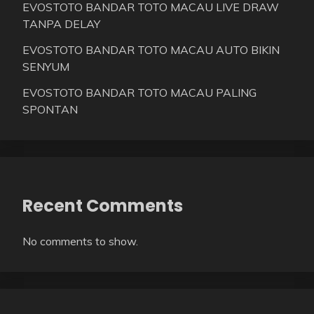
EVOSTOTO BANDAR TOTO MACAU LIVE DRAW
TANPA DELAY
EVOSTOTO BANDAR TOTO MACAU AUTO BIKIN
SENYUM
EVOSTOTO BANDAR TOTO MACAU PALING
SPONTAN
Recent Comments
No comments to show.