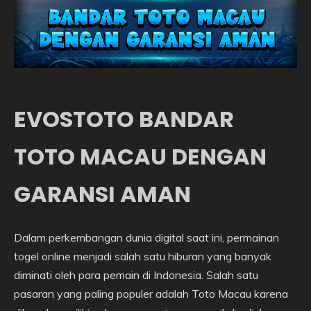
EVOSTOTO BANDAR
TOTO MACAU DENGAN
GARANSI AMAN
Dalam perkembangan dunia digital saat ini, permainan
togel online menjadi salah satu hiburan yang banyak
diminati oleh para pemain di Indonesia. Salah satu
pasaran yang paling populer adalah Toto Macau karena