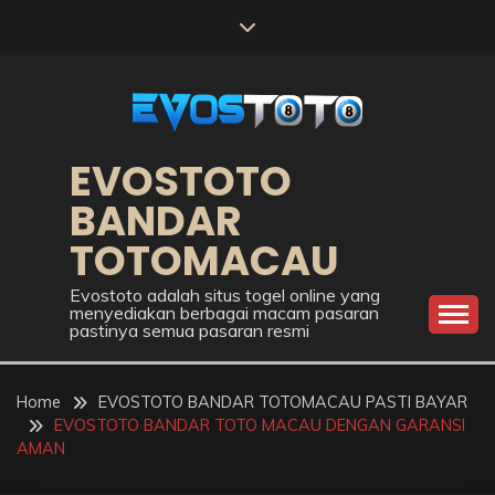
Skip
to
content
EVOSTOTO
BANDAR
TOTOMACAU
Evostoto adalah situs togel online yang
menyediakan berbagai macam pasaran
pastinya semua pasaran resmi
Home
EVOSTOTO BANDAR TOTOMACAU PASTI BAYAR
EVOSTOTO BANDAR TOTO MACAU DENGAN GARANSI
AMAN