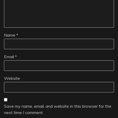
Name
*
Email
*
Website
Save my name, email, and website in this browser for the
next time I comment.