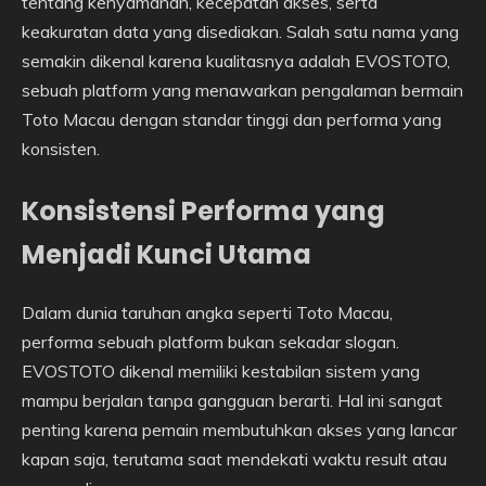
tentang kenyamanan, kecepatan akses, serta
keakuratan data yang disediakan. Salah satu nama yang
semakin dikenal karena kualitasnya adalah EVOSTOTO,
sebuah platform yang menawarkan pengalaman bermain
Toto Macau dengan standar tinggi dan performa yang
konsisten.
Konsistensi Performa yang
Menjadi Kunci Utama
Dalam dunia taruhan angka seperti Toto Macau,
performa sebuah platform bukan sekadar slogan.
EVOSTOTO dikenal memiliki kestabilan sistem yang
mampu berjalan tanpa gangguan berarti. Hal ini sangat
penting karena pemain membutuhkan akses yang lancar
kapan saja, terutama saat mendekati waktu result atau