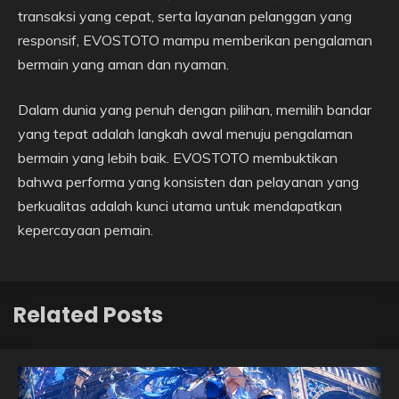
transaksi yang cepat, serta layanan pelanggan yang
responsif, EVOSTOTO mampu memberikan pengalaman
bermain yang aman dan nyaman.
Dalam dunia yang penuh dengan pilihan, memilih bandar
yang tepat adalah langkah awal menuju pengalaman
bermain yang lebih baik. EVOSTOTO membuktikan
bahwa performa yang konsisten dan pelayanan yang
berkualitas adalah kunci utama untuk mendapatkan
kepercayaan pemain.
Related Posts