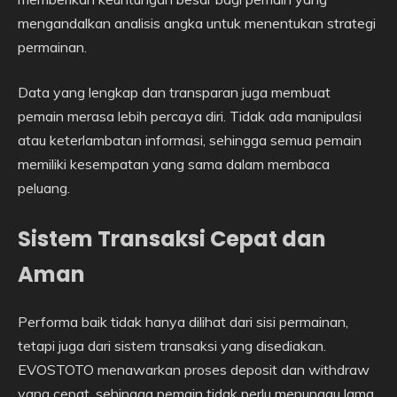
mengandalkan analisis angka untuk menentukan strategi
permainan.
Data yang lengkap dan transparan juga membuat
pemain merasa lebih percaya diri. Tidak ada manipulasi
atau keterlambatan informasi, sehingga semua pemain
memiliki kesempatan yang sama dalam membaca
peluang.
Sistem Transaksi Cepat dan
Aman
Performa baik tidak hanya dilihat dari sisi permainan,
tetapi juga dari sistem transaksi yang disediakan.
EVOSTOTO menawarkan proses deposit dan withdraw
yang cepat, sehingga pemain tidak perlu menunggu lama