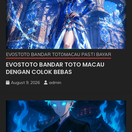
EVOSTOTO BANDAR TOTOMACAU PASTI BAYAR
EVOSTOTO BANDAR TOTO MACAU
DENGAN COLOK BEBAS
August 9, 2026
admin