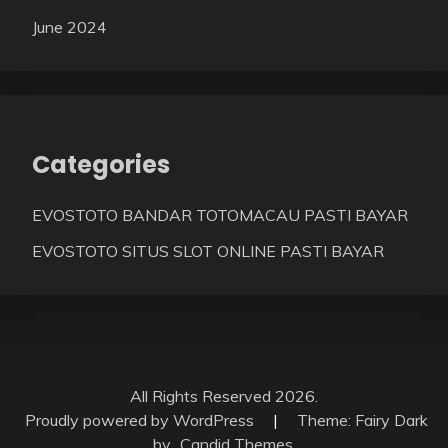
June 2024
Categories
EVOSTOTO BANDAR TOTOMACAU PASTI BAYAR
EVOSTOTO SITUS SLOT ONLINE PASTI BAYAR
All Rights Reserved 2026.
Proudly powered by WordPress
|
Theme: Fairy Dark
by
Candid Themes
.