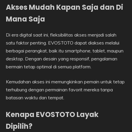
Akses Mudah Kapan Saja dan Di
Mana Saja
Di era digital saat ini, fleksibilitas akses menjadi salah
satu faktor penting. EVOSTOTO dapat diakses melalui
berbagai perangkat, baik itu smartphone, tablet, maupun
desktop. Dengan desain yang responsif, pengalaman
bermain tetap optimal di semua platform.
Kemudahan akses ini memungkinkan pemain untuk tetap
terhubung dengan permainan favorit mereka tanpa
batasan waktu dan tempat.
Kenapa EVOSTOTO Layak
Dipilih?