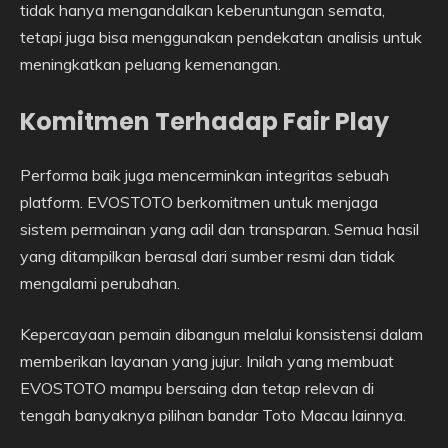
tidak hanya mengandalkan keberuntungan semata,
tetapi juga bisa menggunakan pendekatan analisis untuk
meningkatkan peluang kemenangan.
Komitmen Terhadap Fair Play
Performa baik juga mencerminkan integritas sebuah
platform. EVOSTOTO berkomitmen untuk menjaga
sistem permainan yang adil dan transparan. Semua hasil
yang ditampilkan berasal dari sumber resmi dan tidak
mengalami perubahan.
Kepercayaan pemain dibangun melalui konsistensi dalam
memberikan layanan yang jujur. Inilah yang membuat
EVOSTOTO mampu bersaing dan tetap relevan di
tengah banyaknya pilihan bandar Toto Macau lainnya.