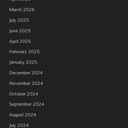
March 2026
July 2025
June 2025
April 2025
February 2025
January 2025
December 2024
November 2024
October 2024
September 2024
August 2024
July 2024