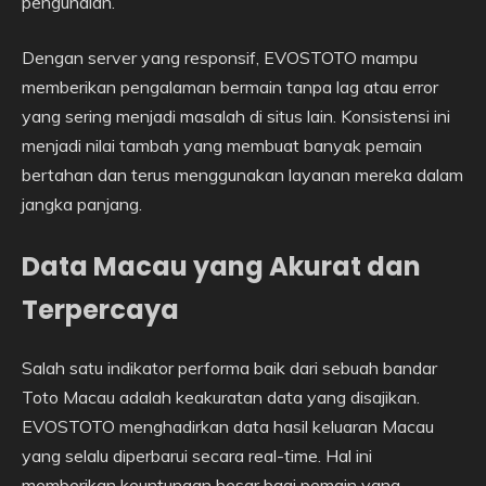
pengundian.
Dengan server yang responsif, EVOSTOTO mampu
memberikan pengalaman bermain tanpa lag atau error
yang sering menjadi masalah di situs lain. Konsistensi ini
menjadi nilai tambah yang membuat banyak pemain
bertahan dan terus menggunakan layanan mereka dalam
jangka panjang.
Data Macau yang Akurat dan
Terpercaya
Salah satu indikator performa baik dari sebuah bandar
Toto Macau adalah keakuratan data yang disajikan.
EVOSTOTO menghadirkan data hasil keluaran Macau
yang selalu diperbarui secara real-time. Hal ini
memberikan keuntungan besar bagi pemain yang