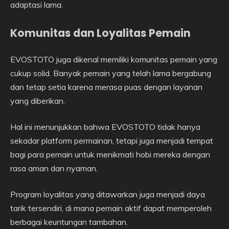
adaptasi lama.
Komunitas dan Loyalitas Pemain
EVOSTOTO juga dikenal memiliki komunitas pemain yang
cukup solid. Banyak pemain yang telah lama bergabung
dan tetap setia karena merasa puas dengan layanan
yang diberikan.
Hal ini menunjukkan bahwa EVOSTOTO tidak hanya
sekadar platform permainan, tetapi juga menjadi tempat
bagi para pemain untuk menikmati hobi mereka dengan
rasa aman dan nyaman.
Program loyalitas yang ditawarkan juga menjadi daya
tarik tersendiri, di mana pemain aktif dapat memperoleh
berbagai keuntungan tambahan.