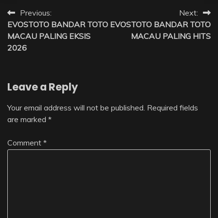
Post
Previous:
Next:
EVOSTOTO BANDAR TOTO
EVOSTOTO BANDAR TOTO
navigation
MACAU PALING EKSIS
MACAU PALING HITS
2026
Leave a Reply
Your email address will not be published.
Required fields
are marked
*
Comment
*