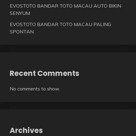
EVOSTOTO BANDAR TOTO MACAU AUTO BIKIN
SENYUM
EVOSTOTO BANDAR TOTO MACAU PALING
SPONTAN
Recent Comments
No comments to show.
Archives