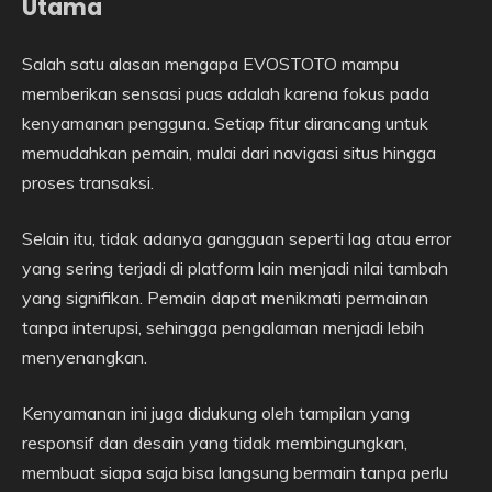
Utama
Salah satu alasan mengapa EVOSTOTO mampu
memberikan sensasi puas adalah karena fokus pada
kenyamanan pengguna. Setiap fitur dirancang untuk
memudahkan pemain, mulai dari navigasi situs hingga
proses transaksi.
Selain itu, tidak adanya gangguan seperti lag atau error
yang sering terjadi di platform lain menjadi nilai tambah
yang signifikan. Pemain dapat menikmati permainan
tanpa interupsi, sehingga pengalaman menjadi lebih
menyenangkan.
Kenyamanan ini juga didukung oleh tampilan yang
responsif dan desain yang tidak membingungkan,
membuat siapa saja bisa langsung bermain tanpa perlu