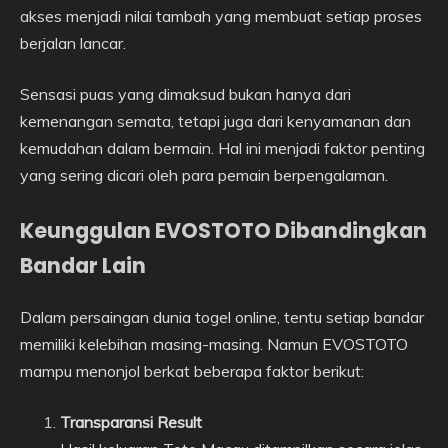
akses menjadi nilai tambah yang membuat setiap proses
berjalan lancar.
Sensasi puas yang dimaksud bukan hanya dari
kemenangan semata, tetapi juga dari kenyamanan dan
kemudahan dalam bermain. Hal ini menjadi faktor penting
yang sering dicari oleh para pemain berpengalaman.
Keunggulan EVOSTOTO Dibandingkan
Bandar Lain
Dalam persaingan dunia togel online, tentu setiap bandar
memiliki kelebihan masing-masing. Namun EVOSTOTO
mampu menonjol berkat beberapa faktor berikut:
Transparansi Result