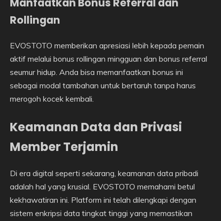
Manfaatkan Bonus Referral dan
Rollingan
EVOSTOTO memberikan apresiasi lebih kepada pemain
aktif melalui bonus rollingan mingguan dan bonus referral
seumur hidup. Anda bisa memanfaatkan bonus ini
sebagai modal tambahan untuk bertaruh tanpa harus
merogoh kocek kembali.
Keamanan Data dan Privasi
Member Terjamin
Di era digital seperti sekarang, keamanan data pribadi
adalah hal yang krusial. EVOSTOTO memahami betul
kekhawatiran ini. Platform ini telah dilengkapi dengan
sistem enkripsi data tingkat tinggi yang memastikan