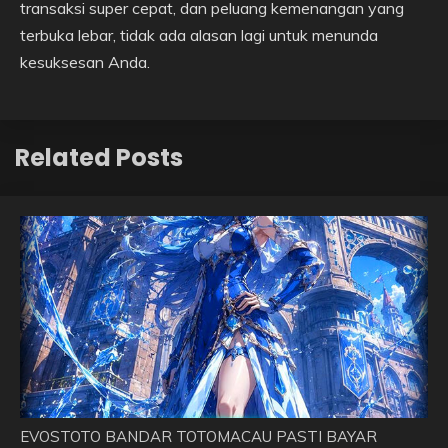
transaksi super cepat, dan peluang kemenangan yang
terbuka lebar, tidak ada alasan lagi untuk menunda
kesuksesan Anda.
Related Posts
EVOSTOTO BANDAR TOTOMACAU PASTI BAYAR