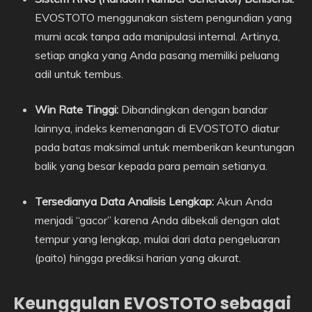
EVOSTOTO menggunakan sistem pengundian yang
murni acak tanpa ada manipulasi internal. Artinya,
setiap angka yang Anda pasang memiliki peluang
adil untuk tembus.
Win Rate Tinggi:
Dibandingkan dengan bandar
lainnya, indeks kemenangan di EVOSTOTO diatur
pada batas maksimal untuk memberikan keuntungan
balik yang besar kepada para pemain setianya.
Tersedianya Data Analisis Lengkap:
Akun Anda
menjadi “gacor” karena Anda dibekali dengan alat
tempur yang lengkap, mulai dari data pengeluaran
(paito) hingga prediksi harian yang akurat.
Keunggulan EVOSTOTO sebagai