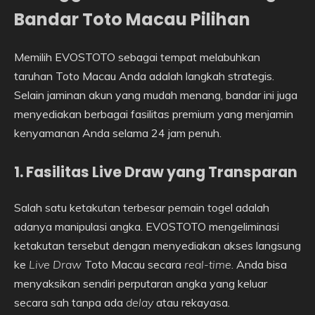
Bandar Toto Macau Pilihan
Memilih EVOSTOTO sebagai tempat melabuhkan
taruhan Toto Macau Anda adalah langkah strategis.
Selain jaminan akun yang mudah menang, bandar ini juga
menyediakan berbagai fasilitas premium yang menjamin
kenyamanan Anda selama 24 jam penuh.
1. Fasilitas Live Draw yang Transparan
Salah satu ketakutan terbesar pemain togel adalah
adanya manipulasi angka. EVOSTOTO mengeliminasi
ketakutan tersebut dengan menyediakan akses langsung
ke
Live Draw
Toto Macau secara
real-time
. Anda bisa
menyaksikan sendiri perputaran angka yang keluar
secara sah tanpa ada
delay
atau rekayasa.