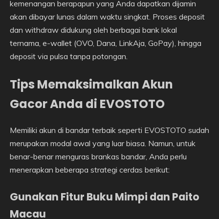
kemenangan berapapun yang Anda dapatkan dijamin
akan dibayar lunas dalam waktu singkat. Proses deposit
dan withdraw didukung oleh berbagai bank lokal
ternama, e-wallet (OVO, Dana, LinkAja, GoPay), hingga
deposit via pulsa tanpa potongan.
Tips Memaksimalkan Akun
Gacor Anda di EVOSTOTO
Memiliki akun di bandar terbaik seperti EVOSTOTO sudah
merupakan modal awal yang luar biasa. Namun, untuk
benar-benar menguras brankas bandar, Anda perlu
menerapkan beberapa strategi cerdas berikut:
Gunakan Fitur Buku Mimpi dan Paito
Macau