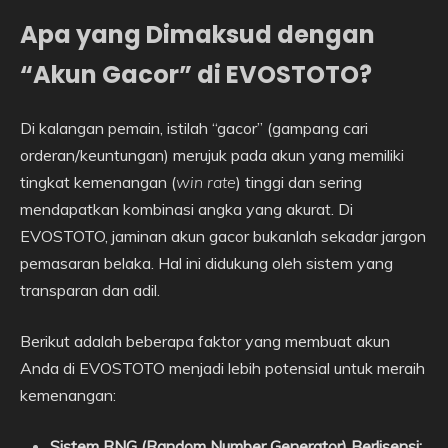
Apa yang Dimaksud dengan
“Akun Gacor” di EVOSTOTO?
Di kalangan pemain, istilah “gacor” (gampang cari
orderan/keuntungan) merujuk pada akun yang memiliki
tingkat kemenangan (
win rate
) tinggi dan sering
mendapatkan kombinasi angka yang akurat. Di
EVOSTOTO, jaminan akun gacor bukanlah sekadar jargon
pemasaran belaka. Hal ini didukung oleh sistem yang
transparan dan adil.
Berikut adalah beberapa faktor yang membuat akun
Anda di EVOSTOTO menjadi lebih potensial untuk meraih
kemenangan:
Sistem RNG (Random Number Generator) Berlisensi: