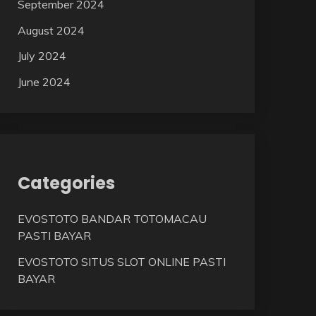
September 2024
August 2024
July 2024
June 2024
Categories
EVOSTOTO BANDAR TOTOMACAU
PASTI BAYAR
EVOSTOTO SITUS SLOT ONLINE PASTI
BAYAR