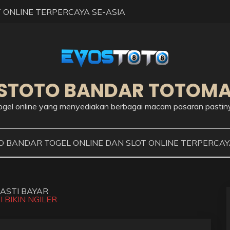
 ONLINE TERPERCAYA SE-ASIA
STOTO BANDAR TOTOM
togel online yang menyediakan berbagai macam pasaran pasti
 BANDAR TOGEL ONLINE DAN SLOT ONLINE TERPERCAY
ASTI BAYAR
BIKIN NGILER