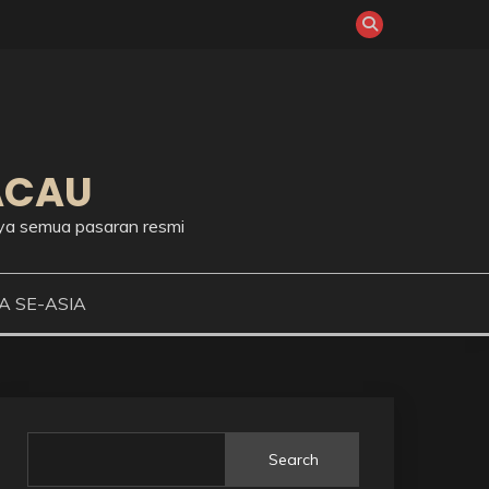
ACAU
nya semua pasaran resmi
A SE-ASIA
Search