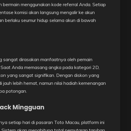
an bermain menggunakan kode referral Anda. Setiap
entase komisi akan langsung mengalir ke akun
 dan berlaku seumur hidup selama akun di bawah
ng sangat dirasakan manfaatnya oleh pemain
n. Saat Anda memasang angka pada kategori 2D,
kon yang sangat signifikan. Dengan diskon yang
di jauh lebih hemat, namun nilai hadiah kemenangan
pa potongan.
back Mingguan
a setiap hari di pasaran Toto Macau, platform ini
 Sistem akan menghitung total perputaran taruhan