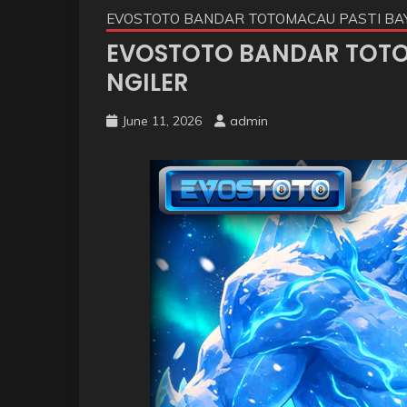
EVOSTOTO BANDAR TOTOMACAU PASTI BA
EVOSTOTO BANDAR TOTO
NGILER
June 11, 2026
admin