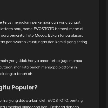
nline terus mengalami perkembangan yang sangat
platform baru, nama
EVOSTOTO
berhasil mencuri
 para pencinta Toto Macau. Bukan tanpa alasan,
ikan penawaran keuntungan dan komisi yang sering
main yang tidak hanya aman tetapi juga mampu
utaran, mari kita bedah mengapa platform ini
ak angka tanah air.
itu Populer?
omisi yang ditawarkan oleh EVOSTOTO, penting
au menjadi primadona baru. Berbeda dengan