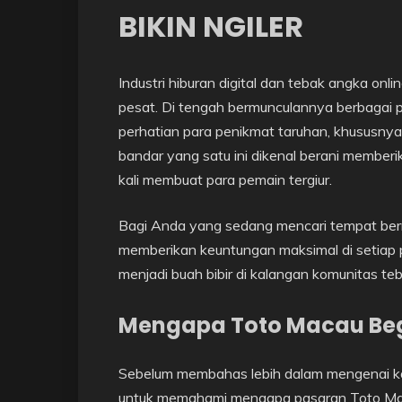
BIKIN NGILER
Industri hiburan digital dan tebak angka o
pesat. Di tengah bermunculannya berbagai 
perhatian para penikmat taruhan, khususnya
bandar yang satu ini dikenal berani member
kali membuat para pemain tergiur.
Bagi Anda yang sedang mencari tempat ber
memberikan keuntungan maksimal di setiap p
menjadi buah bibir di kalangan komunitas teb
Mengapa Toto Macau Beg
Sebelum membahas lebih dalam mengenai k
untuk memahami mengapa pasaran Toto Mac