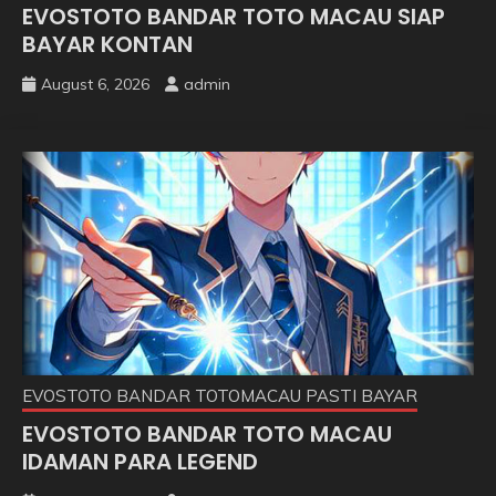
EVOSTOTO BANDAR TOTO MACAU SIAP
BAYAR KONTAN
August 6, 2026
admin
EVOSTOTO BANDAR TOTOMACAU PASTI BAYAR
EVOSTOTO BANDAR TOTO MACAU
IDAMAN PARA LEGEND