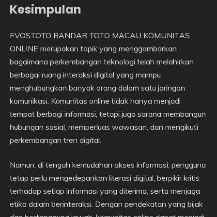
Kesimpulan
EVOSTOTO BANDAR TOTO MACAU KOMUNITAS
ONLINE merupakan topik yang menggambarkan
bagaimana perkembangan teknologi telah melahirkan
berbagai ruang interaksi digital yang mampu
menghubungkan banyak orang dalam satu jaringan
komunikasi. Komunitas online tidak hanya menjadi
tempat berbagi informasi, tetapi juga sarana membangun
hubungan sosial, memperluas wawasan, dan mengikuti
perkembangan tren digital.
Namun, di tengah kemudahan akses informasi, pengguna
tetap perlu mengedepankan literasi digital, berpikir kritis
terhadap setiap informasi yang diterima, serta menjaga
etika dalam berinteraksi. Dengan pendekatan yang bijak