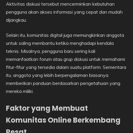
Aktivitas diskusi tersebut mencerminkan kebutuhan
pengguna akan akses informasi yang cepat dan mudah
dijangkau.
Selain itu, komunitas digital juga memungkinkan anggota
untuk saling membantu ketika menghadapi kendala
teknis. Misalnya, pengguna baru sering kali
memanfaatkan forum atau grup diskusi untuk memahami
fitur-fitur yang tersedia dalam suatu platform. Sementara
itu, anggota yang lebih berpengalaman biasanya
memberikan panduan berdasarkan pengetahuan yang
mereka miliki.
Faktor yang Membuat
Komunitas Online Berkembang
Pesat