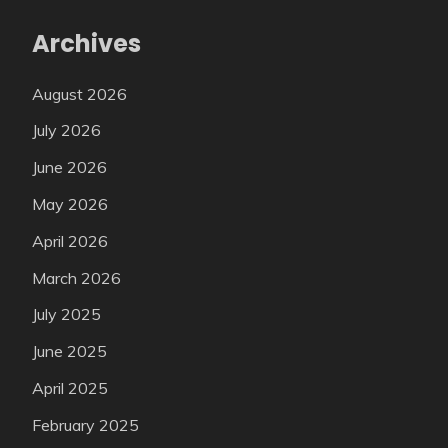
Archives
August 2026
July 2026
June 2026
May 2026
April 2026
March 2026
July 2025
June 2025
April 2025
February 2025