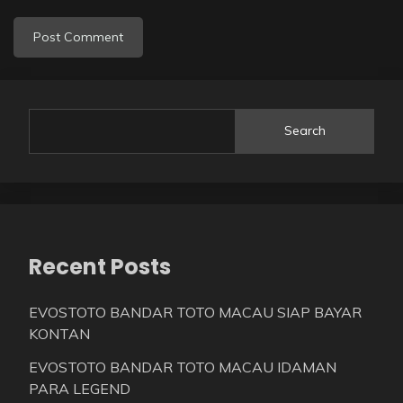
Search
Recent Posts
EVOSTOTO BANDAR TOTO MACAU SIAP BAYAR
KONTAN
EVOSTOTO BANDAR TOTO MACAU IDAMAN
PARA LEGEND