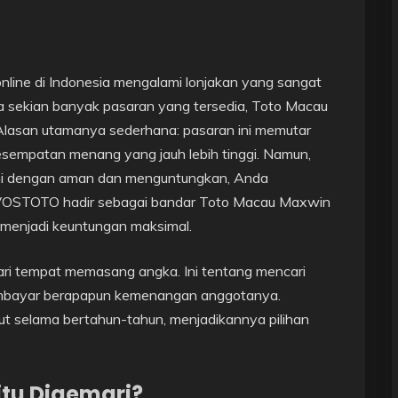
nline di Indonesia mengalami lonjakan yang sangat
ra sekian banyak pasaran yang tersedia, Toto Macau
 Alasan utamanya sederhana: pasaran ini memutar
kesempatan menang yang jauh lebih tinggi. Namun,
 ini dengan aman dan menguntungkan, Anda
EVOSTOTO hadir sebagai bandar Toto Macau Maxwin
 menjadi keuntungan maksimal.
ari tempat memasang angka. Ini tentang mencari
 membayar berapapun kemenangan anggotanya.
 selama bertahun-tahun, menjadikannya pilihan
tu Digemari?