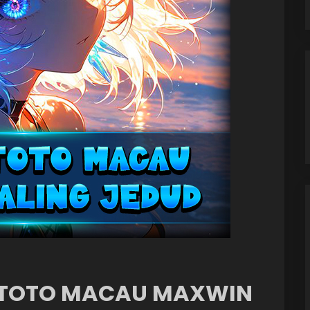
 TOTO MACAU MAXWIN