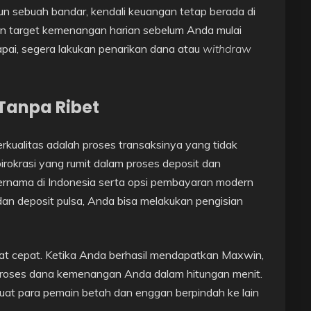
 sebuah bandar, kendali keuangan tetap berada di
n target kemenangan harian sebelum Anda mulai
apai, segera lakukan penarikan dana atau
withdraw
Tanpa Ribet
erkualitas adalah proses transaksinya yang tidak
okrasi yang rumit dalam proses deposit dan
ternama di Indonesia serta opsi pembayaran modern
dan deposit pulsa, Anda bisa melakukan pengisian
ngat cepat. Ketika Anda berhasil mendapatkan Maxwin,
roses dana kemenangan Anda dalam hitungan menit.
uat para pemain betah dan enggan berpindah ke lain