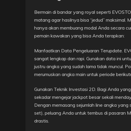
Bermain di bandar yang royal seperti EVOSTO
matang agar hasilnya bisa “jedud” maksimal.
hanya akan membuang modal Anda secara cuma
pemain kawakan yang bisa Anda terapkan:
Manfaatkan Data Pengeluaran Terupdate. EV
sangat lengkap dan rapi. Gunakan data ini unt
justru angka yang sudah lama tidak muncul. Pol
merumuskan angka main untuk periode berikut
Gunakan Teknik Investasi 2D. Bagi Anda yan
sekadar mengejar jackpot besar sekali menday
Dengan memasang sejumlah line angka yang sud
set), peluang Anda untuk tembus di pasaran M
drastis.