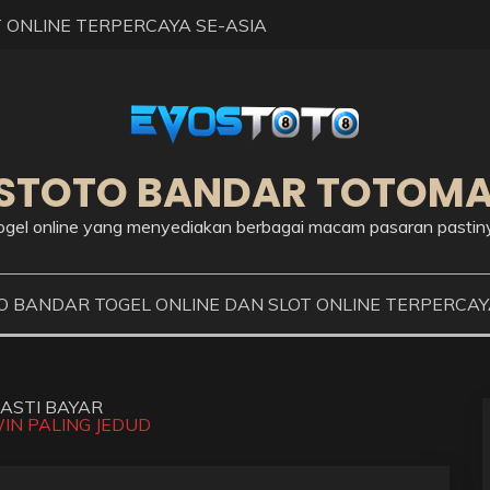
 ONLINE TERPERCAYA SE-ASIA
STOTO BANDAR TOTOM
togel online yang menyediakan berbagai macam pasaran pasti
 BANDAR TOGEL ONLINE DAN SLOT ONLINE TERPERCAY
ASTI BAYAR
N PALING JEDUD