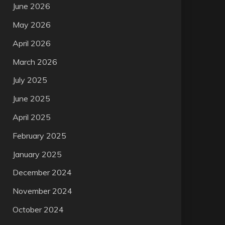
June 2026
May 2026
April 2026
March 2026
July 2025
June 2025
April 2025
February 2025
January 2025
December 2024
November 2024
October 2024