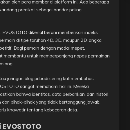
kan oleh para member di platform ini. Ada beberapa
ndang predikat sebagai bandar paling
n. EVOSTOTO dikenal berani memberikan indeks
bermain di tipe taruhan 4D, 3D, maupun 2D, angka
etitif. Bagi pemain dengan modal mepet,
gat membantu untuk memperpanjang napas permainan
asang.
au jaringan blog pribadi sering kali membahas
 EVOSTOTO sangat memahami hal ini. Mereka
stikan bahwa identitas, data perbankan, dan histori
dari pihak-pihak yang tidak bertanggung jawab.
rlu khawatir tentang kebocoran data.
di EVOSTOTO