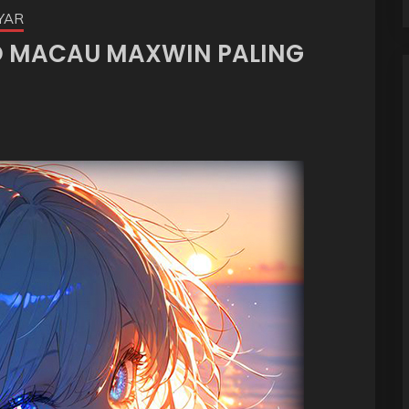
YAR
O MACAU MAXWIN PALING