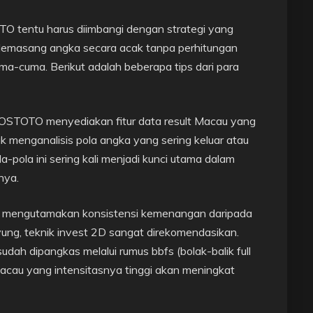
TO tentu harus diimbangi dengan strategi yang
 Memasang angka secara acak tanpa perhitungan
-cuma. Berikut adalah beberapa tips dari para
OSTOTO menyediakan fitur data result Macau yang
uk menganalisis pola angka yang sering keluar atau
a-pola ini sering kali menjadi kunci utama dalam
nya.
g mengutamakan konsistensi kemenangan daripada
ung, teknik invest 2D sangat direkomendasikan.
ah dipangkas melalui rumus bbfs (bolak-balik full
acau yang intensitasnya tinggi akan meningkat