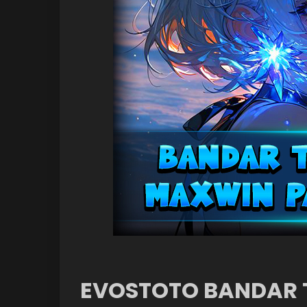
EVOSTOTO BANDAR