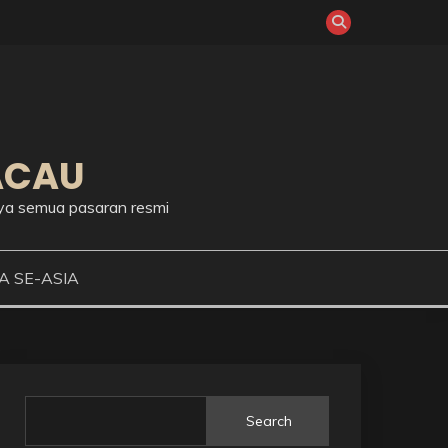
ACAU
nya semua pasaran resmi
A SE-ASIA
Search