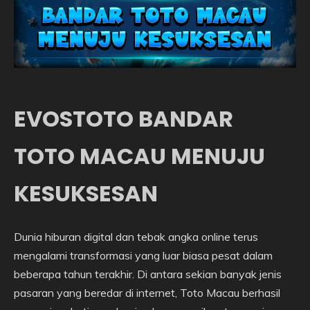
EVOSTOTO BANDAR
TOTO MACAU MENUJU
KESUKSESAN
Dunia hiburan digital dan tebak angka online terus
mengalami transformasi yang luar biasa pesat dalam
beberapa tahun terakhir. Di antara sekian banyak jenis
pasaran yang beredar di internet, Toto Macau berhasil