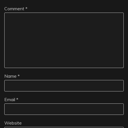
Comment
*
Name
*
Email
*
Website