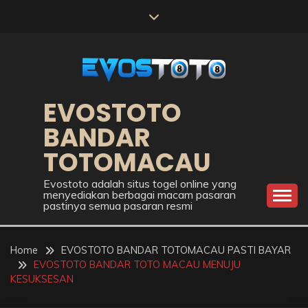
Skip
to
content
EVOSTOTO
BANDAR
TOTOMACAU
Evostoto adalah situs togel online yang
menyediakan berbagai macam pasaran
pastinya semua pasaran resmi
Home
EVOSTOTO BANDAR TOTOMACAU PASTI BAYAR
EVOSTOTO BANDAR TOTO MACAU MENUJU
KESUKSESAN