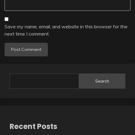
Save my name, email, and website in this browser for the
next time I comment.
Search
Recent Posts