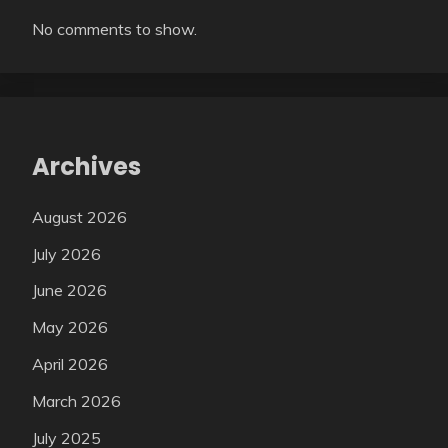
No comments to show.
Archives
August 2026
July 2026
June 2026
May 2026
April 2026
March 2026
July 2025