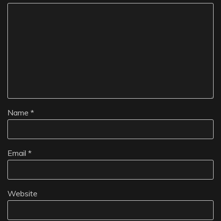
Name
*
Email
*
Website