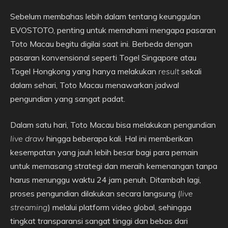
Sebelum membahas lebih dalam tentang keunggulan
EVOSTOTO, penting untuk memahami mengapa pasaran
Toto Macau begitu digilai saat ini. Berbeda dengan
pasaran konvensional seperti Togel Singapore atau
Togel Hongkong yang hanya melakukan
result
sekali
dalam sehari, Toto Macau menawarkan jadwal
pengundian yang sangat padat.
Dalam satu hari, Toto Macau bisa melakukan pengundian
live draw
hingga beberapa kali. Hal ini memberikan
kesempatan yang jauh lebih besar bagi para pemain
untuk memasang strategi dan meraih kemenangan tanpa
harus menunggu waktu 24 jam penuh. Ditambah lagi,
proses pengundian dilakukan secara langsung (
live
streaming
) melalui platform video global, sehingga
tingkat transparansi sangat tinggi dan bebas dari