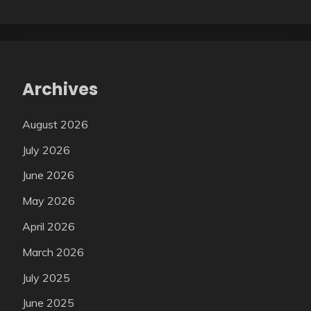
Archives
August 2026
July 2026
June 2026
May 2026
April 2026
March 2026
July 2025
June 2025