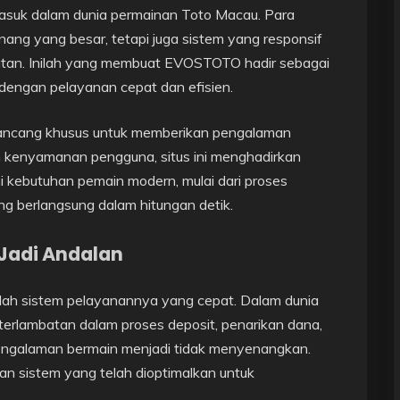
rmasuk dalam dunia permainan Toto Macau. Para
ng yang besar, tetapi juga sistem yang responsif
tan. Inilah yang membuat EVOSTOTO hadir sebagai
dengan pelayanan cepat dan efisien.
rancang khusus untuk memberikan pengalaman
kenyamanan pengguna, situs ini menghadirkan
 kebutuhan pemain modern, mulai dari proses
ng berlangsung dalam hitungan detik.
Jadi Andalan
ah sistem pelayanannya yang cepat. Dalam dunia
terlambatan dalam proses deposit, penarikan dana,
engalaman bermain menjadi tidak menyenangkan.
 sistem yang telah dioptimalkan untuk