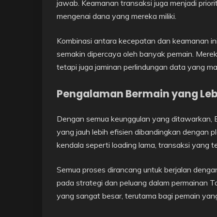
jawab. Keamanan transaksi juga menjadi priori
mengenai dana yang mereka miliki.
Kombinasi antara kecepatan dan keamanan i
semakin dipercaya oleh banyak pemain. Mere
tetapi juga jaminan perlindungan data yang ma
Pengalaman Bermain yang Lebi
Dengan semua keunggulan yang ditawarkan
yang jauh lebih efisien dibandingkan dengan p
kendala seperti loading lama, transaksi yang 
Semua proses dirancang untuk berjalan dengan
pada strategi dan peluang dalam permainan Tot
yang sangat besar, terutama bagi pemain ya