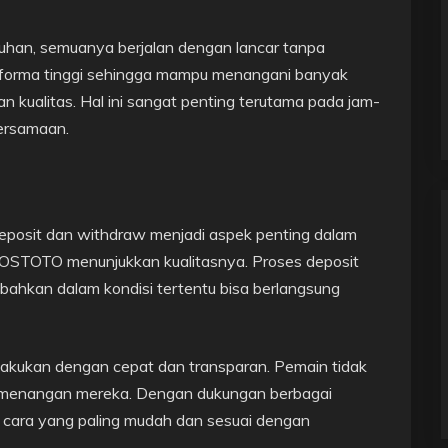
ruhan, semuanya berjalan dengan lancar tanpa
erforma tinggi sehingga mampu menangani banyak
 kualitas. Hal ini sangat penting terutama pada jam-
bersamaan.
eposit dan withdraw menjadi aspek penting dalam
EVOSTOTO menunjukkan kualitasnya. Proses deposit
bahkan dalam kondisi tertentu bisa berlangsung
ilakukan dengan cepat dan transparan. Pemain tidak
kemenangan mereka. Dengan dukungan berbagai
cara yang paling mudah dan sesuai dengan