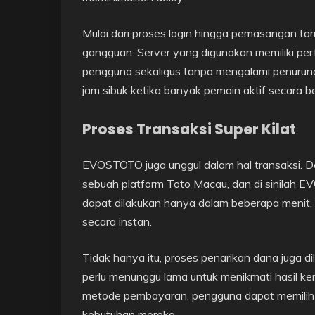
Mulai dari proses login hingga pemasangan ta
gangguan. Server yang digunakan memiliki p
pengguna sekaligus tanpa mengalami penurunan
jam sibuk ketika banyak pemain aktif secara 
Proses Transaksi Super Kilat
EVOSTOTO juga unggul dalam hal transaksi. D
sebuah platform Toto Macau, dan di sinilah 
dapat dilakukan hanya dalam beberapa menit, 
secara instan.
Tidak hanya itu, proses penarikan dana juga d
perlu menunggu lama untuk menikmati hasil 
metode pembayaran, pengguna dapat memilih 
kebutuhan mereka.