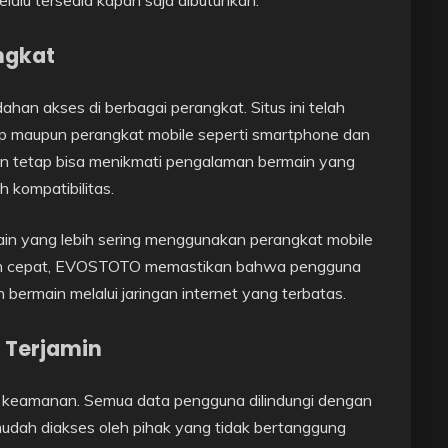
alu tersedia kapan saja dibutuhkan.
ngkat
an akses di berbagai perangkat. Situs ini telah
top maupun perangkat mobile seperti smartphone dan
ain tetap bisa menikmati pengalaman bermain yang
 kompatibilitas.
ain yang lebih sering menggunakan perangkat mobile
dan cepat, EVOSTOTO memastikan bahwa pengguna
bermain melalui jaringan internet yang terbatas.
 Terjamin
keamanan. Semua data pengguna dilindungi dengan
 mudah diakses oleh pihak yang tidak bertanggung