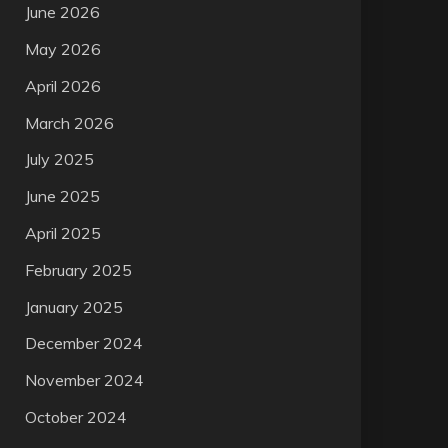
June 2026
May 2026
April 2026
March 2026
July 2025
June 2025
April 2025
February 2025
January 2025
December 2024
November 2024
October 2024