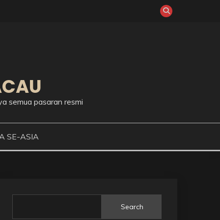
ACAU
nya semua pasaran resmi
A SE-ASIA
Search