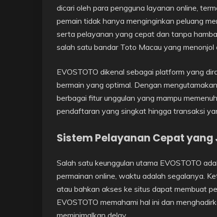
dicari oleh para pengguna layanan online, te
pemain tidak hanya menginginkan peluang mena
serta pelayanan yang cepat dan tanpa hamba
salah satu bandar Toto Macau yang menonjol 
EVOSTOTO dikenal sebagai platform yang di
bermain yang optimal. Dengan mengutamakan 
berbagai fitur unggulan yang mampu memenuhi
pendaftaran yang singkat hingga transaksi ya
Sistem Pelayanan Cepat yang 
Salah satu keunggulan utama EVOSTOTO adal
permainan online, waktu adalah segalanya. Ke
atau bahkan akses ke situs dapat membuat p
EVOSTOTO memahami hal ini dan menghadirkan
meminimalkan delay.