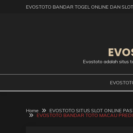
Skip
EVOSTOTO BANDAR TOGEL ONLINE DAN SLOT
to
content
EVO
Evostoto adalah situs 
EVOSTOTO
Home
EVOSTOTO SITUS SLOT ONLINE PAS
EVOSTOTO BANDAR TOTO MACAU PREDIK