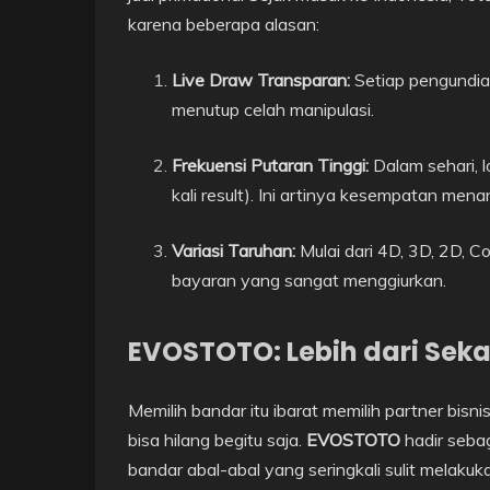
karena beberapa alasan:
Live Draw Transparan:
Setiap pengundian
menutup celah manipulasi.
Frekuensi Putaran Tinggi:
Dalam sehari, l
kali result). Ini artinya kesempatan mena
Variasi Taruhan:
Mulai dari 4D, 3D, 2D, C
bayaran yang sangat menggiurkan.
EVOSTOTO: Lebih dari Sek
Memilih bandar itu ibarat memilih partner bisni
bisa hilang begitu saja.
EVOSTOTO
hadir sebag
bandar abal-abal yang seringkali sulit melaku