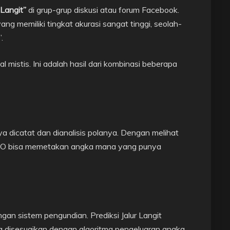
 Langit”
di grup-grup diskusi atau forum Facebook.
ang memiliki tingkat akurasi sangat tinggi, seolah-
.
 mistis. Ini adalah hasil dari kombinasi beberapa
a dicatat dan dianalisis polanya. Dengan melihat
STOTO bisa memetakan angka mana yang punya
ngan sistem pengundian. Prediksi Jalur Langit
disesuaikan dengan algoritma pengeluaran angka