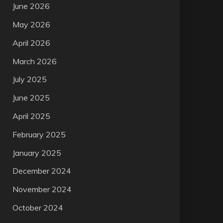
June 2026
May 2026
April 2026
March 2026
July 2025
June 2025
April 2025
February 2025
January 2025
December 2024
November 2024
October 2024