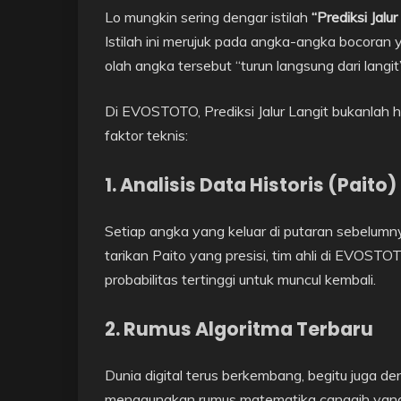
Lo mungkin sering dengar istilah
“Prediksi Jalur
Istilah ini merujuk pada angka-angka bocoran y
olah angka tersebut “turun langsung dari langit”
Di EVOSTOTO, Prediksi Jalur Langit bukanlah hal
faktor teknis:
1. Analisis Data Historis (Paito)
Setiap angka yang keluar di putaran sebelumny
tarikan Paito yang presisi, tim ahli di EVO
probabilitas tertinggi untuk muncul kembali.
2. Rumus Algoritma Terbaru
Dunia digital terus berkembang, begitu juga de
menggunakan rumus matematika canggih yang 