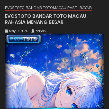
EVOSTOTO BANDAR TOTOMACAU PASTI BAYAR
EVOSTOTO BANDAR TOTO MACAU
RAHASIA MENANG BESAR
May 9, 2026
admin