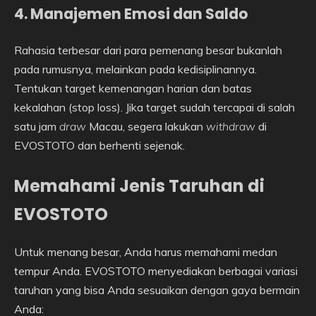
4. Manajemen Emosi dan Saldo
Rahasia terbesar dari para pemenang besar bukanlah
pada rumusnya, melainkan pada kedisiplinannya.
Tentukan target kemenangan harian dan batas
kekalahan (stop loss). Jika target sudah tercapai di salah
satu jam
draw
Macau, segera lakukan
withdraw
di
EVOSTOTO dan berhenti sejenak.
Memahami Jenis Taruhan di
EVOSTOTO
Untuk menang besar, Anda harus memahami medan
tempur Anda. EVOSTOTO menyediakan berbagai variasi
taruhan yang bisa Anda sesuaikan dengan gaya bermain
Anda: