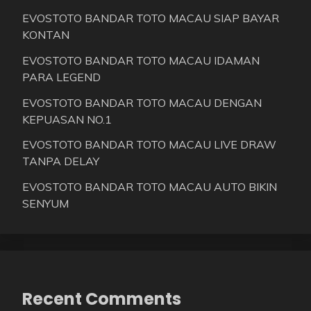
EVOSTOTO BANDAR TOTO MACAU SIAP BAYAR
KONTAN
EVOSTOTO BANDAR TOTO MACAU IDAMAN
PARA LEGEND
EVOSTOTO BANDAR TOTO MACAU DENGAN
KEPUASAN NO.1
EVOSTOTO BANDAR TOTO MACAU LIVE DRAW
TANPA DELAY
EVOSTOTO BANDAR TOTO MACAU AUTO BIKIN
SENYUM
Recent Comments