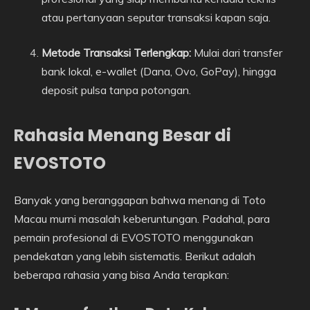
atau pertanyaan seputar transaksi kapan saja.
Metode Transaksi Terlengkap:
Mulai dari transfer
bank lokal, e-wallet (Dana, Ovo, GoPay), hingga
deposit pulsa tanpa potongan.
Rahasia Menang Besar di
EVOSTOTO
Banyak yang beranggapan bahwa menang di Toto
Macau murni masalah keberuntungan. Padahal, para
pemain profesional di EVOSTOTO menggunakan
pendekatan yang lebih sistematis. Berikut adalah
beberapa rahasia yang bisa Anda terapkan: