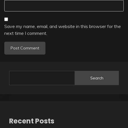
Save my name, email, and website in this browser for the
next time I comment.
Search
Recent Posts