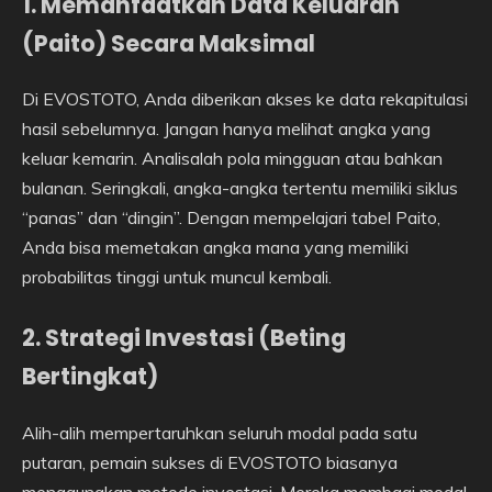
1. Memanfaatkan Data Keluaran
(Paito) Secara Maksimal
Di EVOSTOTO, Anda diberikan akses ke data rekapitulasi
hasil sebelumnya. Jangan hanya melihat angka yang
keluar kemarin. Analisalah pola mingguan atau bahkan
bulanan. Seringkali, angka-angka tertentu memiliki siklus
“panas” dan “dingin”. Dengan mempelajari tabel Paito,
Anda bisa memetakan angka mana yang memiliki
probabilitas tinggi untuk muncul kembali.
2. Strategi Investasi (Beting
Bertingkat)
Alih-alih mempertaruhkan seluruh modal pada satu
putaran, pemain sukses di EVOSTOTO biasanya