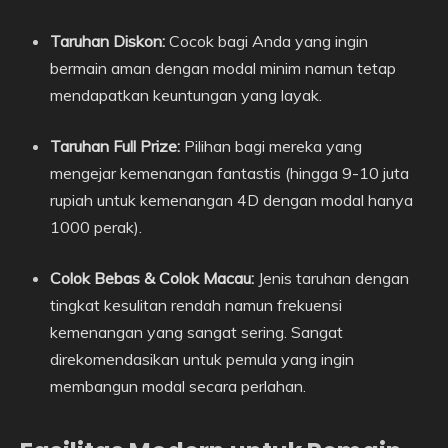
Taruhan Diskon:
Cocok bagi Anda yang ingin
bermain aman dengan modal minim namun tetap
mendapatkan keuntungan yang layak.
Taruhan Full Prize:
Pilihan bagi mereka yang
mengejar kemenangan fantastis (hingga 9-10 juta
rupiah untuk kemenangan 4D dengan modal hanya
1000 perak).
Colok Bebas & Colok Macau:
Jenis taruhan dengan
tingkat kesulitan rendah namun frekuensi
kemenangan yang sangat sering. Sangat
direkomendasikan untuk pemula yang ingin
membangun modal secara perlahan.