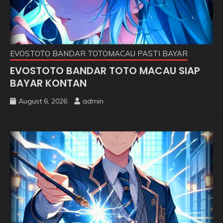
EVOSTOTO BANDAR TOTOMACAU PASTI BAYAR
EVOSTOTO BANDAR TOTO MACAU SIAP
BAYAR KONTAN
August 6, 2026
admin