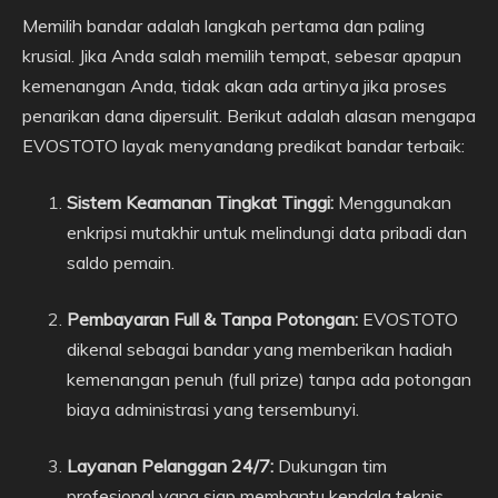
Memilih bandar adalah langkah pertama dan paling
krusial. Jika Anda salah memilih tempat, sebesar apapun
kemenangan Anda, tidak akan ada artinya jika proses
penarikan dana dipersulit. Berikut adalah alasan mengapa
EVOSTOTO layak menyandang predikat bandar terbaik:
Sistem Keamanan Tingkat Tinggi:
Menggunakan
enkripsi mutakhir untuk melindungi data pribadi dan
saldo pemain.
Pembayaran Full & Tanpa Potongan:
EVOSTOTO
dikenal sebagai bandar yang memberikan hadiah
kemenangan penuh (full prize) tanpa ada potongan
biaya administrasi yang tersembunyi.
Layanan Pelanggan 24/7:
Dukungan tim
profesional yang siap membantu kendala teknis