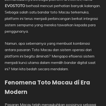
EVOSTOTO
berhasil mencuri perhatian banyak kalangan.
Sebagai salah satu bandar toto Macau terkemuka,
platform ini terus menjadi perbincangan berkat integrasi
sistem sempurna yang mereka tawarkan kepada para
penggunanya.
Namun, apa sebenarnya yang membuat kombinasi
antara pasaran Toto Macau dan sistem operasi dari
platform ini begitu diminati? Mengapa efisiensi sistem
menjadi kunci utama dalam memilih bandar digital saat
ini? Mari kita bedah secara mendalam.
Fenomena Toto Macau di Era
Modern
Pasaran Macau telah mengukuhkan posisinya sebagai