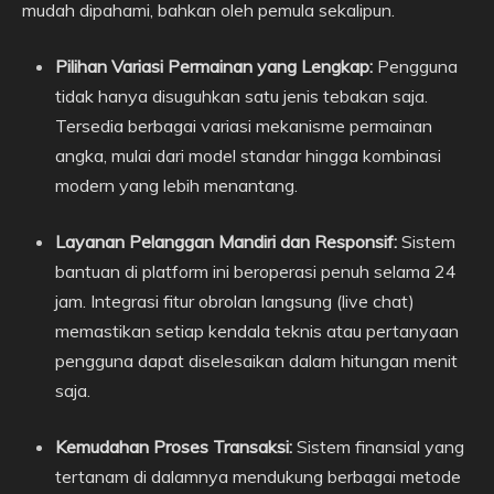
mudah dipahami, bahkan oleh pemula sekalipun.
Pilihan Variasi Permainan yang Lengkap:
Pengguna
tidak hanya disuguhkan satu jenis tebakan saja.
Tersedia berbagai variasi mekanisme permainan
angka, mulai dari model standar hingga kombinasi
modern yang lebih menantang.
Layanan Pelanggan Mandiri dan Responsif:
Sistem
bantuan di platform ini beroperasi penuh selama 24
jam. Integrasi fitur obrolan langsung (live chat)
memastikan setiap kendala teknis atau pertanyaan
pengguna dapat diselesaikan dalam hitungan menit
saja.
Kemudahan Proses Transaksi:
Sistem finansial yang
tertanam di dalamnya mendukung berbagai metode