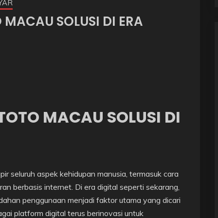
YAR
MACAU SOLUSI DI ERA
TOTO MACAU SOLUSI DI
r seluruh aspek kehidupan manusia, termasuk cara
 berbasis internet. Di era digital seperti sekarang,
dahan penggunaan menjadi faktor utama yang dicari
i platform digital terus berinovasi untuk