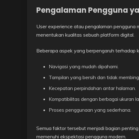
Pengalaman Pengguna ya
User experience atau pengalaman pengguna me
menentukan kualitas sebuah platform digital.
Beberapa aspek yang berpengaruh terhadap 
Navigasi yang mudah dipahami.
Tampilan yang bersih dan tidak membin
Kecepatan perpindahan antar halaman.
Kompatibilitas dengan berbagai ukuran la
Proses penggunaan yang sederhana.
Semua faktor tersebut menjadi bagian pentin
memenuhi ekspektasi pengguna modern.