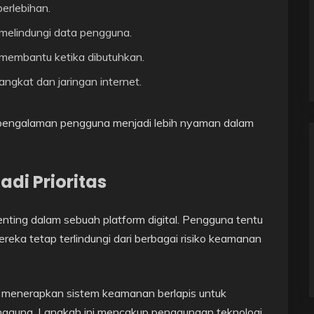
erlebihan.
melindungi data pengguna.
membantu ketika dibutuhkan.
ngkat dan jaringan internet.
pengalaman pengguna menjadi lebih nyaman dalam
di Prioritas
ting dalam sebuah platform digital. Pengguna tentu
reka tetap terlindungi dari berbagai risiko keamanan
i menerapkan sistem keamanan berlapis untuk
ngguna. Langkah ini mencakup penggunaan teknologi