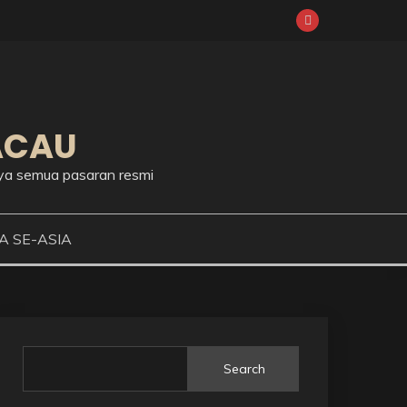
ACAU
nya semua pasaran resmi
A SE-ASIA
Search