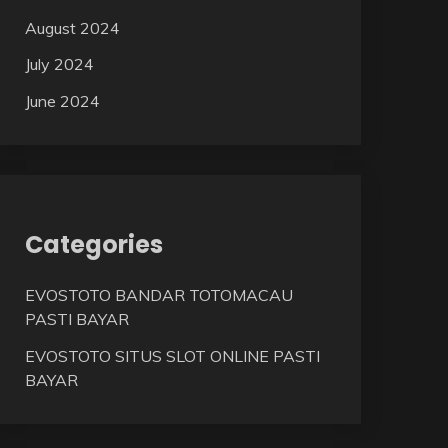
August 2024
July 2024
June 2024
Categories
EVOSTOTO BANDAR TOTOMACAU
PASTI BAYAR
EVOSTOTO SITUS SLOT ONLINE PASTI
BAYAR