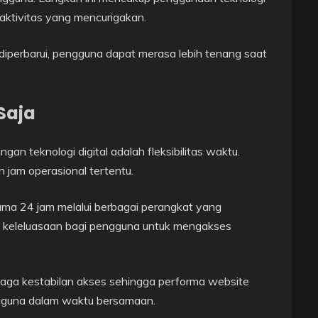
 aktivitas yang mencurigakan.
perbarui, pengguna dapat merasa lebih tenang saat
Saja
an teknologi digital adalah fleksibilitas waktu.
n jam operasional tertentu.
ma 24 jam melalui berbagai perangkat yang
an keleluasaan bagi pengguna untuk mengakses
njaga kestabilan akses sehingga performa website
ngguna dalam waktu bersamaan.