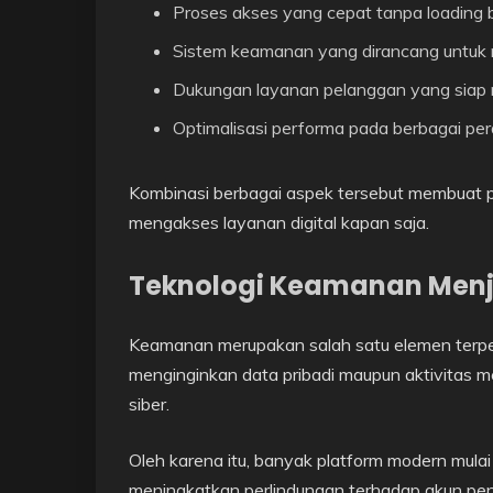
Proses akses yang cepat tanpa loading b
Sistem keamanan yang dirancang untuk 
Dukungan layanan pelanggan yang siap 
Optimalisasi performa pada berbagai pera
Kombinasi berbagai aspek tersebut membuat 
mengakses layanan digital kapan saja.
Teknologi Keamanan Menja
Keamanan merupakan salah satu elemen terpen
menginginkan data pribadi maupun aktivitas me
siber.
Oleh karena itu, banyak platform modern mula
meningkatkan perlindungan terhadap akun pe