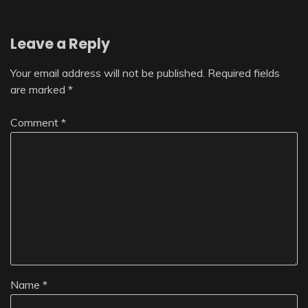
Leave a Reply
Your email address will not be published.
Required fields
are marked
*
Comment
*
Name
*