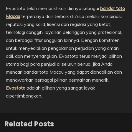
Evostoto telah membuktikan dirinya sebagai
bandar toto
Macau
terpercaya dan terbaik di Asia melalui kombinasi
reputasi yang solid, lisensi dan regulasi yang ketat,
teknologi canggih, layanan pelanggan yang profesional,
dan berbagai fitur unggulan lainnya. Dengan komitmen
untuk menyediakan pengalaman perjudian yang aman,
adil, dan menyenangkan, Evostoto terus menjadi pilihan
utama bagi para penjudi di seluruh benua. Jika Anda
mencari bandar toto Macau yang dapat diandalkan dan
menawarkan berbagai pilihan permainan menarik,
Evostoto
adalah pilihan yang sangat layak
dipertimbangkan.
Related Posts