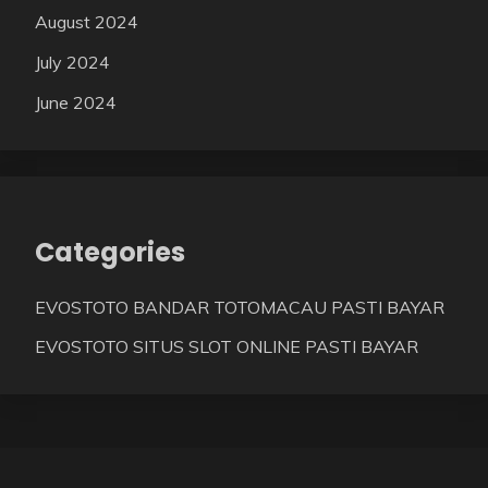
August 2024
July 2024
June 2024
Categories
EVOSTOTO BANDAR TOTOMACAU PASTI BAYAR
EVOSTOTO SITUS SLOT ONLINE PASTI BAYAR