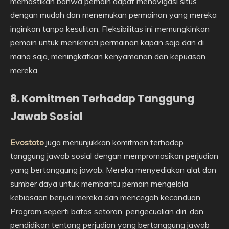
memastikan bahwa pemain dapat menavigasi situs
dengan mudah dan menemukan permainan yang mereka
inginkan tanpa kesulitan. Fleksibilitas ini memungkinkan
pemain untuk menikmati permainan kapan saja dan di
mana saja, meningkatkan kenyamanan dan kepuasan
mereka.
8.
Komitmen Terhadap Tanggung
Jawab Sosial
Evostoto
juga menunjukkan komitmen terhadap
tanggung jawab sosial dengan mempromosikan perjudian
yang bertanggung jawab. Mereka menyediakan alat dan
sumber daya untuk membantu pemain mengelola
kebiasaan berjudi mereka dan mencegah kecanduan.
Program seperti batas setoran, pengecualian diri, dan
pendidikan tentang perjudian yang bertanggung jawab