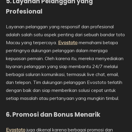
5.
Layanan Pelanggan yang
Profesional
Layanan pelanggan yang responsif dan profesional
adalah salah satu aspek penting dari sebuah bandar toto
Macau yang terpercaya.
Evostoto
memahami betapa
pentingnya dukungan pelanggan dalam menjaga
kepuasan pemain. Oleh karena itu, mereka menyediakan
layanan pelanggan yang siap membantu 24/7 melalui
berbagai saluran komunikasi, termasuk live chat, email,
dan telepon. Tim dukungan pelanggan Evostoto terlatih
dengan baik dan siap memberikan solusi cepat untuk
setiap masalah atau pertanyaan yang mungkin timbul.
6.
Promosi dan Bonus Menarik
Evostoto
juga dikenal karena berbagai promosi dan