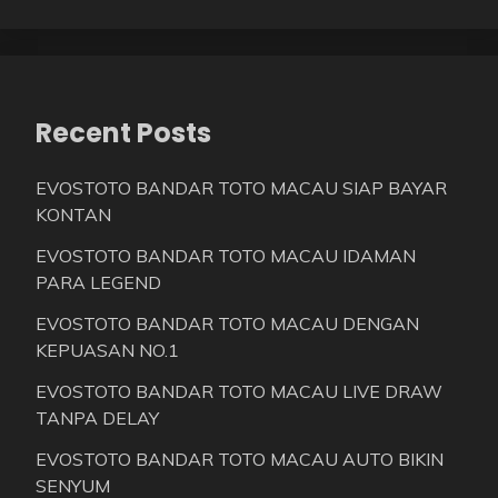
Recent Posts
EVOSTOTO BANDAR TOTO MACAU SIAP BAYAR
KONTAN
EVOSTOTO BANDAR TOTO MACAU IDAMAN
PARA LEGEND
EVOSTOTO BANDAR TOTO MACAU DENGAN
KEPUASAN NO.1
EVOSTOTO BANDAR TOTO MACAU LIVE DRAW
TANPA DELAY
EVOSTOTO BANDAR TOTO MACAU AUTO BIKIN
SENYUM