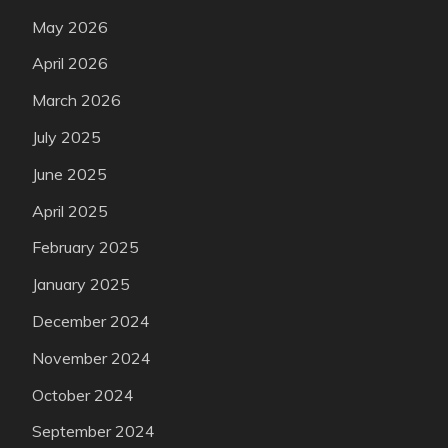
May 2026
April 2026
March 2026
July 2025
June 2025
April 2025
February 2025
January 2025
December 2024
November 2024
October 2024
September 2024