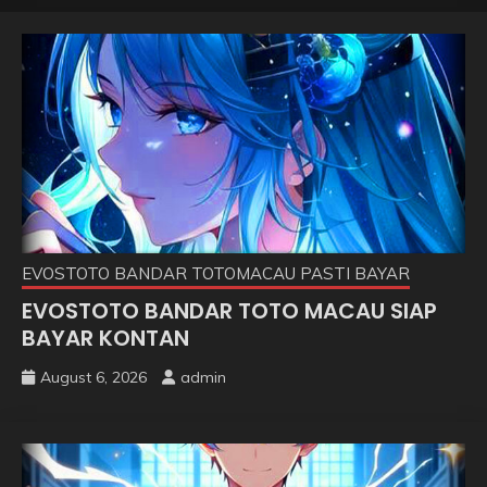
EVOSTOTO BANDAR TOTOMACAU PASTI BAYAR
EVOSTOTO BANDAR TOTO MACAU SIAP
BAYAR KONTAN
August 6, 2026
admin