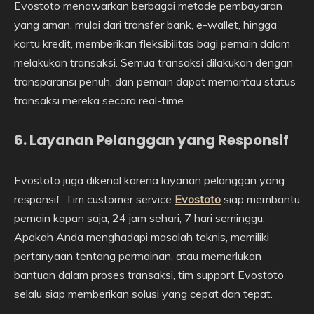
Evostoto menawarkan berbagai metode pembayaran
yang aman, mulai dari transfer bank, e-wallet, hingga
kartu kredit, memberikan fleksibilitas bagi pemain dalam
melakukan transaksi. Semua transaksi dilakukan dengan
transparansi penuh, dan pemain dapat memantau status
transaksi mereka secara real-time.
6.
Layanan Pelanggan yang Responsif
Evostoto juga dikenal karena layanan pelanggan yang
responsif. Tim customer service
Evostoto
siap membantu
pemain kapan saja, 24 jam sehari, 7 hari seminggu.
Apakah Anda menghadapi masalah teknis, memiliki
pertanyaan tentang permainan, atau memerlukan
bantuan dalam proses transaksi, tim support Evostoto
selalu siap memberikan solusi yang cepat dan tepat.