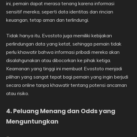
ini, pemain dapat merasa tenang karena informasi
sensitif mereka, seperti data identitas dan rincian
keuangan, tetap aman dan terlindungi.
Tidak hanya itu, Evostoto juga memiliki kebijakan
perlindungan data yang ketat, sehingga pemain tidak
perlu khawatir bahwa informasi pribadi mereka akan
disalahgunakan atau dibocorkan ke pihak ketiga.
Keamanan yang tinggi ini membuat Evostoto menjadi
pilihan yang sangat tepat bagi pemain yang ingin berjudi
secara online tanpa khawatir tentang potensi ancaman
atau risiko.
4.
Peluang Menang dan Odds yang
Menguntungkan