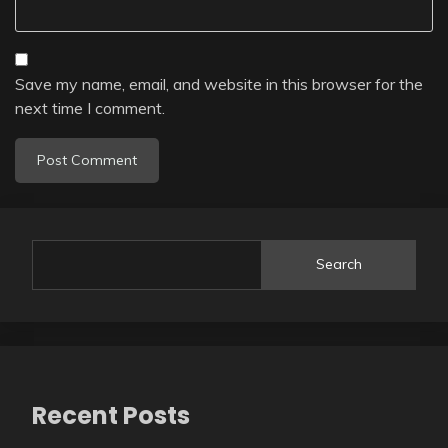
Save my name, email, and website in this browser for the
next time I comment.
Search
Recent Posts