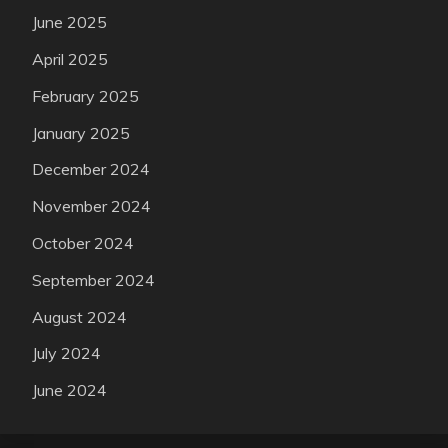
June 2025
April 2025
February 2025
January 2025
December 2024
November 2024
October 2024
September 2024
August 2024
July 2024
June 2024