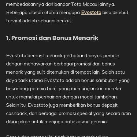
membedakannya dari bandar Toto Macau lainnya.
Beberapa alasan utama mengapa
Evostoto
bisa disebut
terviral adalah sebagai berikut:
1.
Promosi dan Bonus Menarik
Evostoto berhasil menarik perhatian banyak pemain
dengan menawarkan berbagai promosi dan bonus
menarik yang sulit ditemukan di tempat lain. Salah satu
daya tarik utama Evostoto adalah bonus sambutan yang
besar bagi pemain baru, yang memungkinkan mereka
untuk memulai permainan dengan modal tambahan.
Selain itu, Evostoto juga memberikan bonus deposit,
cashback, dan berbagai promosi spesial yang secara rutin
diluncurkan untuk menjaga antusiasme pemain.
Bonus dan promosi ini tidak hanya memberikan