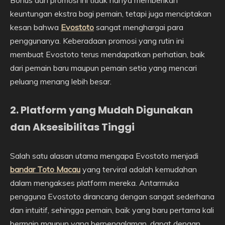
keuntungan ekstra bagi pemain, tetapi juga menciptakan
kesan bahwa
Evostoto
sangat menghargai para
penggunanya. Keberadaan promosi yang rutin ini
membuat Evostoto terus mendapatkan perhatian, baik
dari pemain baru maupun pemain setia yang mencari
peluang menang lebih besar.
2.
Platform yang Mudah Digunakan
dan Aksesibilitas Tinggi
Salah satu alasan utama mengapa Evostoto menjadi
bandar Toto Macau
yang terviral adalah kemudahan
dalam mengakses platform mereka. Antarmuka
pengguna Evostoto dirancang dengan sangat sederhana
dan intuitif, sehingga pemain, baik yang baru pertama kali
bermain maupun yang berpengalaman, dapat dengan