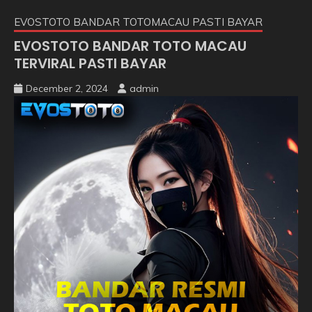
EVOSTOTO BANDAR TOTOMACAU PASTI BAYAR
EVOSTOTO BANDAR TOTO MACAU
TERVIRAL PASTI BAYAR
December 2, 2024
admin