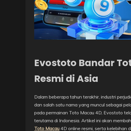
Evostoto Bandar To
Resmi di Asia
Dalam beberapa tahun terakhir, industri perju
dan salah satu nama yang muncul sebagai pelo
pada permainan Toto Macau 4D, Evostoto tela
terutama di Indonesia. Artikel ini akan memb
Toto Macau
4D online resmi, serta kelebihan 