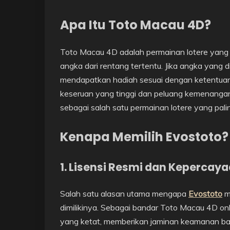
Apa Itu Toto Macau 4D?
Toto Macau 4D adalah permainan lotere yang 
angka dari rentang tertentu. Jika angka yang d
mendapatkan hadiah sesuai dengan ketentuan y
keseruan yang tinggi dan peluang kemenangan 
sebagai salah satu permainan lotere yang palin
Kenapa Memilih Evostoto?
1.
Lisensi Resmi dan Kepercay
Salah satu alasan utama mengapa
Evostoto
me
dimilikinya. Sebagai bandar Toto Macau 4D on
yang ketat, memberikan jaminan keamanan bag