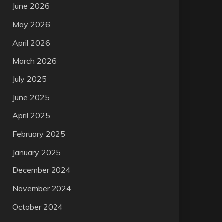
June 2026
May 2026
April 2026
March 2026
July 2025
June 2025
April 2025
February 2025
January 2025
December 2024
November 2024
October 2024