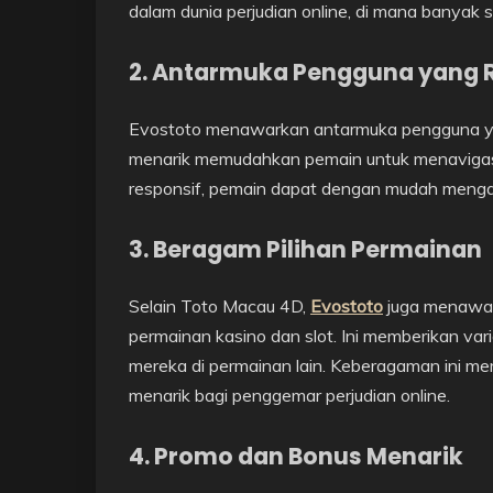
dalam dunia perjudian online, di mana banyak si
2.
Antarmuka Pengguna yang
Evostoto menawarkan antarmuka pengguna yang
menarik memudahkan pemain untuk menavigasi 
responsif, pemain dapat dengan mudah mengak
3.
Beragam Pilihan Permainan
Selain Toto Macau 4D,
Evostoto
juga menawar
permainan kasino dan slot. Ini memberikan va
mereka di permainan lain. Keberagaman ini me
menarik bagi penggemar perjudian online.
4.
Promo dan Bonus Menarik