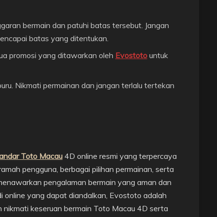
garan bermain dan patuhi batas tersebut. Jangan
mencapai batas yang ditentukan.
ua promosi yang ditawarkan oleh
Evostoto
untuk
buru. Nikmati permainan dan jangan terlalu tertekan
andar Toto Macau
4D online resmi yang terpercaya
 ramah pengguna, berbagai pilihan permainan, serta
o menawarkan pengalaman bermain yang aman dan
i online yang dapat diandalkan, Evostoto adalah
an nikmati keseruan bermain Toto Macau 4D serta