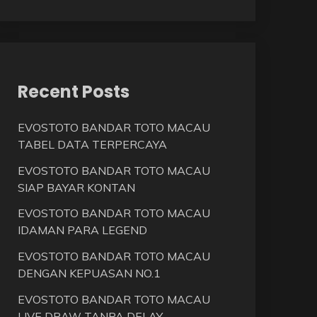
Recent Posts
EVOSTOTO BANDAR TOTO MACAU
TABEL DATA TERPERCAYA
EVOSTOTO BANDAR TOTO MACAU
SIAP BAYAR KONTAN
EVOSTOTO BANDAR TOTO MACAU
IDAMAN PARA LEGEND
EVOSTOTO BANDAR TOTO MACAU
DENGAN KEPUASAN NO.1
EVOSTOTO BANDAR TOTO MACAU
LIVE DRAW TANPA DELAY