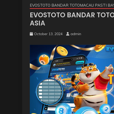
EVOSTOTO BANDAR TOTOMACAU PASTI BA
EVOSTOTO BANDAR TOTO
ASIA
October 13, 2024
admin