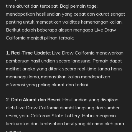
time akurat dan tercepat. Bagi pemain togel,
mendapatkan hasil undian yang cepat dan akurat sangat
penting untuk memastikan validitas kemenangan kalian.
Berikut adalah beberapa alasan mengapa Live Draw
California menjadi pilihan terbaik:
1. Real-Time Update:
Live Draw California menawarkan
pembaruan hasil undian secara langsung. Pemain dapat
melihat angka yang ditarik secara real-time tanpa harus
menunggu lama, memastikan kalian mendapatkan
informasi yang paling akurat dan terkini.
2. Data Akurat dan Resmi:
Hasil undian yang disajikan
oleh Live Draw California diambil langsung dari sumber
resmi, yaitu California State Lottery. Hal ini menjamin
keakuratan dan keabsahan hasil yang diterima oleh para
pemain.