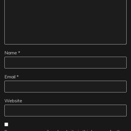
Name
*
Email
*
Website