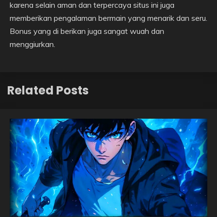
karena selain aman dan terpercaya situs ini juga
memberikan pengalaman bermain yang menarik dan seru.
Bonus yang di berikan juga sangat wuah dan
menggiurkan.
Related Posts