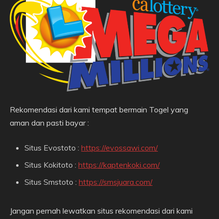
Rekomendasi dari kami tempat bermain Togel yang
aman dan pasti bayar :
Situs Evostoto :
https://evossawi.com/
Situs Kokitoto :
https://kaptenkoki.com/
Situs Smstoto :
https://smsjuara.com/
Jangan pernah lewatkan situs rekomendasi dari kami