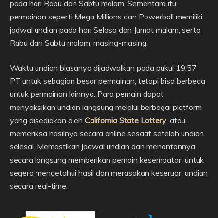
pada hari Rabu dan Sabtu malam. Sementara itu,
permainan seperti Mega Millions dan Powerball memiliki
jadwal undian pada hari Selasa dan Jumat malam, serta
Rabu dan Sabtu malam, masing-masing.
Waktu undian biasanya dijadwalkan pada pukul 19:57
PT untuk sebagian besar permainan, tetapi bisa berbeda
untuk permainan lainnya. Para pemain dapat
menyaksikan undian langsung melalui berbagai platform
yang disediakan oleh
California State Lottery
, atau
memeriksa hasilnya secara online sesaat setelah undian
selesai. Memastikan jadwal undian dan menontonnya
secara langsung memberikan pemain kesempatan untuk
segera mengetahui hasil dan merasakan keseruan undian
secara real-time.