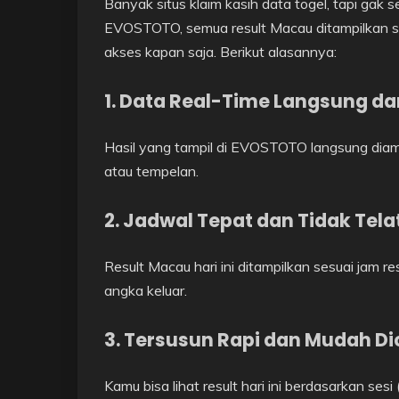
Banyak situs klaim kasih data togel, tapi gak
EVOSTOTO, semua result Macau ditampilkan se
akses kapan saja. Berikut alasannya:
1. Data Real-Time Langsung da
Hasil yang tampil di EVOSTOTO langsung diamb
atau tempelan.
2. Jadwal Tepat dan Tidak Tela
Result Macau hari ini ditampilkan sesuai jam 
angka keluar.
3. Tersusun Rapi dan Mudah Di
Kamu bisa lihat result hari ini berdasarkan sesi