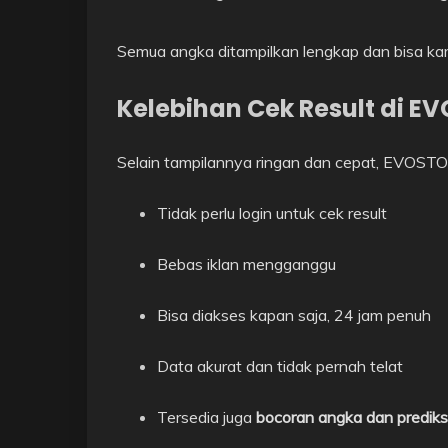
Semua angka ditampilkan lengkap dan bisa kamu
Kelebihan Cek Result di 
Selain tampilannya ringan dan cepat, EVOSTO
Tidak perlu login untuk cek result
Bebas iklan mengganggu
Bisa diakses kapan saja, 24 jam penuh
Data akurat dan tidak pernah telat
Tersedia juga
bocoran angka dan prediksi