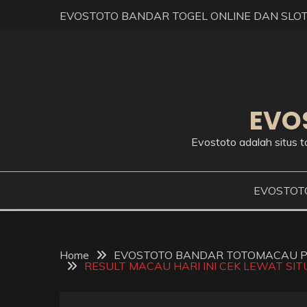
Skip
EVOSTOTO BANDAR TOGEL ONLINE DAN SLOT
to
content
EVO
Evostoto adalah situs 
EVOSTOTO
Home
EVOSTOTO BANDAR TOTOMACAU P
RESULT MACAU HARI INI CEK LEWAT SI