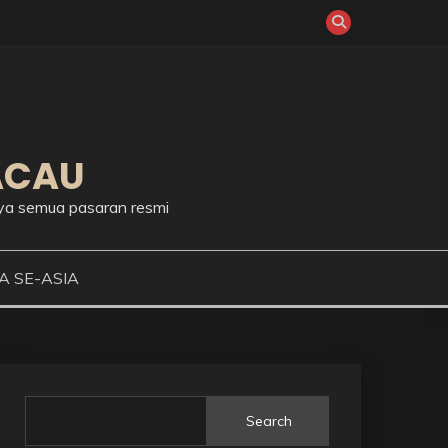
ACAU
nya semua pasaran resmi
A SE-ASIA
Search