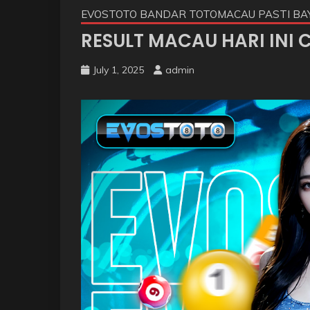
EVOSTOTO BANDAR TOTOMACAU PASTI BA
RESULT MACAU HARI INI 
July 1, 2025
admin