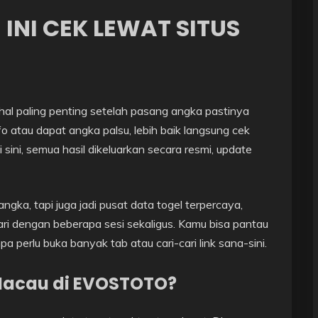
INI CEK LEWAT SITUS
al paling penting setelah pasang angka pastinya
info atau dapat angka palsu, lebih baik langsung cek
Di sini, semua hasil dikeluarkan secara resmi, update
a, tapi juga jadi pusat data togel terpercaya,
ri dengan beberapa sesi sekaligus. Kamu bisa pantau
npa perlu buka banyak tab atau cari-cari link sana-sini.
 Macau di EVOSTOTO?