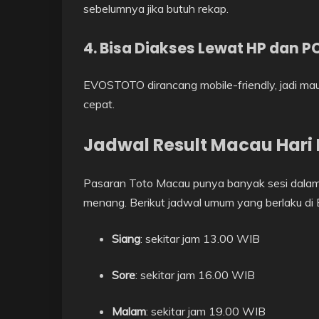
sebelumnya jika butuh rekap.
4. Bisa Diakses Lewat HP dan P
EVOSTOTO dirancang mobile-friendly, jadi ma
cepat.
Jadwal Result Macau Hari 
Pasaran Toto Macau punya banyak sesi dalam s
menang. Berikut jadwal umum yang berlaku d
Siang
: sekitar jam 13.00 WIB
Sore
: sekitar jam 16.00 WIB
Malam
: sekitar jam 19.00 WIB