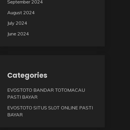
September 2024
August 2024
July 2024
June 2024
Categories
EVOSTOTO BANDAR TOTOMACAU
PASTI BAYAR
EVOSTOTO SITUS SLOT ONLINE PASTI
BAYAR