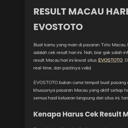
RESULT MACAU HARI 
EVOSTOTO
Buat kamu yang main di pasaran Toto Macau, h
adalah cek result hari ini. Nah, biar gak salah 
result Macau hari ini lewat situs
EVOSTOTO
. 
real-time, dan pastinya valid.
EVOSTOTO bukan cuma tempat buat pasang angk
khususnya pasaran Macau yang aktif setiap ha
semua hasil keluaran langsung dari situs ini, ta
Kenapa Harus Cek Result