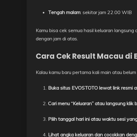
Tengah malam
: sekitar jam 22.00 WIB
Kamu bisa cek semua hasil keluaran langsung 
dengan jam di atas.
Cara Cek Result Macau di
Kalau kamu baru pertama kali main atau belum t
Buka situs EVOSTOTO lewat link resmi ata
Cari menu “Keluaran” atau langsung klik
Pilih tanggal hari ini atau waktu sesi yang
Lihat angka keluaran dan cocokkan de