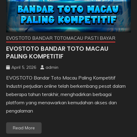
EVOSTOTO BANDAR TOTOMACAU PASTI BAYAR
EVOSTOTO BANDAR TOTO MACAU
PALING KOMPETITIF
April 5, 2026
admin
EVOSTOTO Bandar Toto Macau Paling Kompetitif
Industri perjudian online telah berkembang pesat dalam
beberapa tahun terakhir, menghadirkan berbagai
platform yang menawarkan kemudahan akses dan
pengalaman
Read More