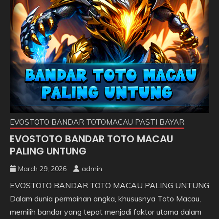
EVOSTOTO BANDAR TOTOMACAU PASTI BAYAR
EVOSTOTO BANDAR TOTO MACAU
PALING UNTUNG
March 29, 2026
admin
EVOSTOTO BANDAR TOTO MACAU PALING UNTUNG
Dalam dunia permainan angka, khususnya Toto Macau,
memilih bandar yang tepat menjadi faktor utama dalam