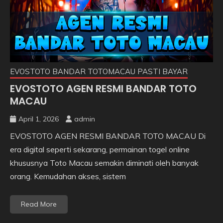
EVOSTOTO BANDAR TOTOMACAU PASTI BAYAR
EVOSTOTO AGEN RESMI BANDAR TOTO
MACAU
April 1, 2026
admin
EVOSTOTO AGEN RESMI BANDAR TOTO MACAU Di
era digital seperti sekarang, permainan togel online
khususnya Toto Macau semakin diminati oleh banyak
orang. Kemudahan akses, sistem
Read More