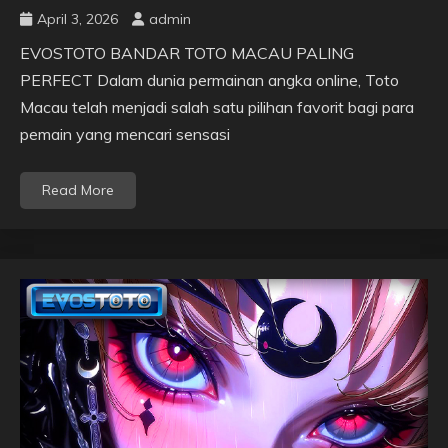
April 3, 2026
admin
EVOSTOTO BANDAR TOTO MACAU PALING
PERFECT Dalam dunia permainan angka online, Toto
Macau telah menjadi salah satu pilihan favorit bagi para
pemain yang mencari sensasi
Read More