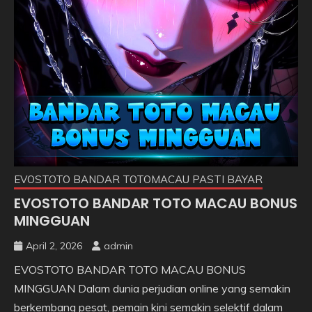
EVOSTOTO BANDAR TOTOMACAU PASTI BAYAR
EVOSTOTO BANDAR TOTO MACAU BONUS
MINGGUAN
April 2, 2026
admin
EVOSTOTO BANDAR TOTO MACAU BONUS
MINGGUAN Dalam dunia perjudian online yang semakin
berkembang pesat, pemain kini semakin selektif dalam