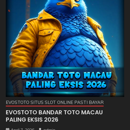
EVOSTOTO SITUS SLOT ONLINE PASTI BAYAR
EVOSTOTO BANDAR TOTO MACAU
PALING EKSIS 2026