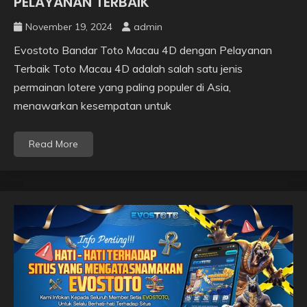
PELAYANAN TERBAIK
November 19, 2024
admin
Evostoto Bandar Toto Macau 4D dengan Pelayanan
Terbaik Toto Macau 4D adalah salah satu jenis
permainan lotere yang paling populer di Asia,
menawarkan kesempatan untuk
Read More