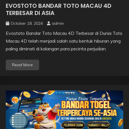
EVOSTOTO BANDAR TOTO MACAU 4D
TERBESAR DI ASIA
October 18, 2024
admin
Evostoto Bandar Toto Macau 4D Terbesar di Dunia Toto
Macau 4D telah menjadi salah satu bentuk hiburan yang
paling diminati di kalangan para pecinta perjudian.
Read More