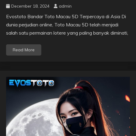
December 18, 2024
admin
Evostoto Bandar Toto Macau 5D Terpercaya di Asia Di
dunia perjudian online, Toto Macau 5D telah menjadi
salah satu permainan lotere yang paling banyak diminati,
Read More