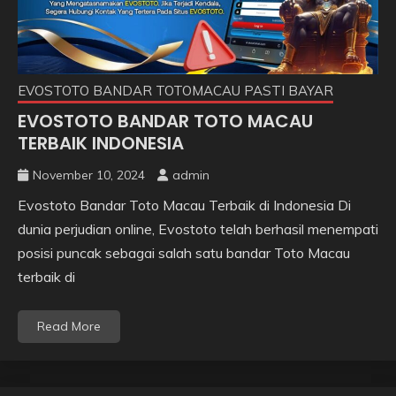
EVOSTOTO BANDAR TOTOMACAU PASTI BAYAR
EVOSTOTO BANDAR TOTO MACAU
TERBAIK INDONESIA
November 10, 2024
admin
Evostoto Bandar Toto Macau Terbaik di Indonesia Di
dunia perjudian online, Evostoto telah berhasil menempati
posisi puncak sebagai salah satu bandar Toto Macau
terbaik di
Read More