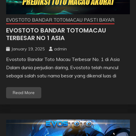
EVOSTOTO BANDAR TOTOMACAU PASTI BAYAR
EVOSTOTO BANDAR TOTOMACAU
TERBESAR NO 1 ASIA
January 19, 2025
admin
Evostoto Bandar Toto Macau Terbesar No. 1 di Asia
Dalam dunia perjudian daring, Evostoto telah muncul
sebagai salah satu nama besar yang dikenal luas di
Read More