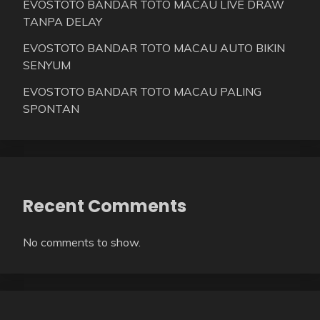
EVOSTOTO BANDAR TOTO MACAU LIVE DRAW
TANPA DELAY
EVOSTOTO BANDAR TOTO MACAU AUTO BIKIN
SENYUM
EVOSTOTO BANDAR TOTO MACAU PALING
SPONTAN
Recent Comments
No comments to show.