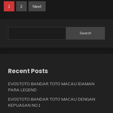
Posts
1
2
Next
pagination
Search
Recent Posts
EVOSTOTO BANDAR TOTO MACAU IDAMAN
PARA LEGEND
EVOSTOTO BANDAR TOTO MACAU DENGAN
KEPUASAN NO.1