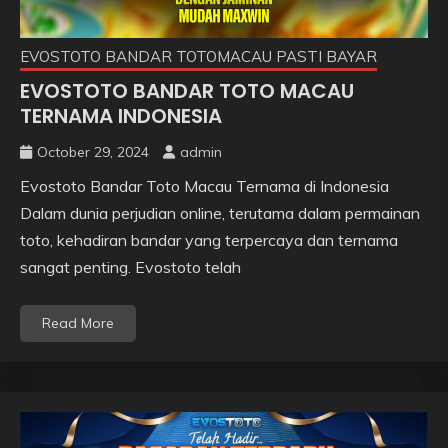
EVOSTOTO BANDAR TOTOMACAU PASTI BAYAR
EVOSTOTO BANDAR TOTO MACAU
TERNAMA INDONESIA
October 29, 2024
admin
Evostoto Bandar Toto Macau Ternama di Indonesia
Dalam dunia perjudian online, terutama dalam permainan
toto, kehadiran bandar yang terpercaya dan ternama
sangat penting. Evostoto telah
Read More